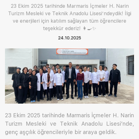
23 Ekim 2025 tarihinde Marmaris İçmeler H. Narin
Turizm Mesleki ve Teknik Anadolu Lisesi’ndeydik! İlgi
ve enerjileri için katılım sağlayan tüm öğrencilere
teşekkür ederiz! 👩‍🍳✨
24.10.2025
23 Ekim 2025 tarihinde Marmaris İçmeler H. Narin
Turizm Mesleki ve Teknik Anadolu Lisesi’nde,
genç aşçılık öğrencileriyle bir araya geldik.