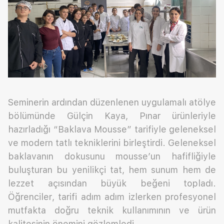
Seminerin ardından düzenlenen uygulamalı atölye
bölümünde Gülçin Kaya, Pınar ürünleriyle
hazırladığı “Baklava Mousse” tarifiyle geleneksel
ve modern tatlı tekniklerini birleştirdi. Geleneksel
baklavanın dokusunu mousse’un hafifliğiyle
buluşturan bu yenilikçi tat, hem sunum hem de
lezzet açısından büyük beğeni topladı.
Öğrenciler, tarifi adım adım izlerken profesyonel
mutfakta doğru teknik kullanımının ve ürün
kalitesinin önemini gözlemledi.