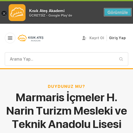
Kısık Ateş Akademi
Görüntüle
×
ÜCRETSİZ - Google Play'de
Kayıt Ol
Giriş Yap
Arama
sorgusu
DUYDUNUZ MU?
Marmaris İçmeler H.
Narin Turizm Mesleki ve
Teknik Anadolu Lisesi