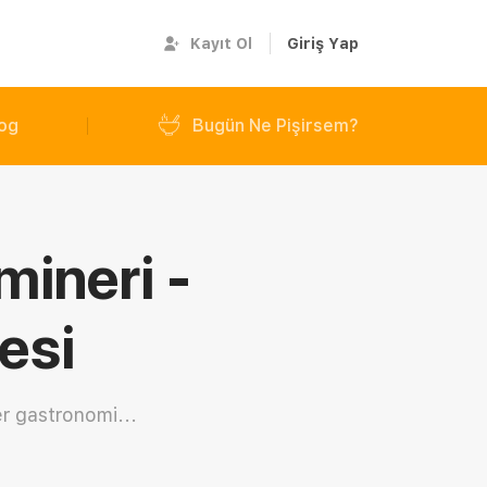
Kayıt Ol
Giriş Yap
og
Bugün Ne Pişirsem?
ineri -
esi
r gastronomi...