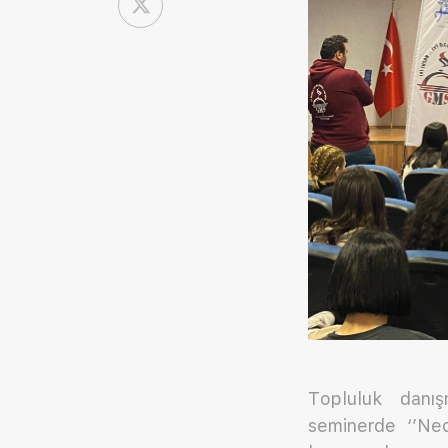
Topluluk danı
seminerde ‘’Neo