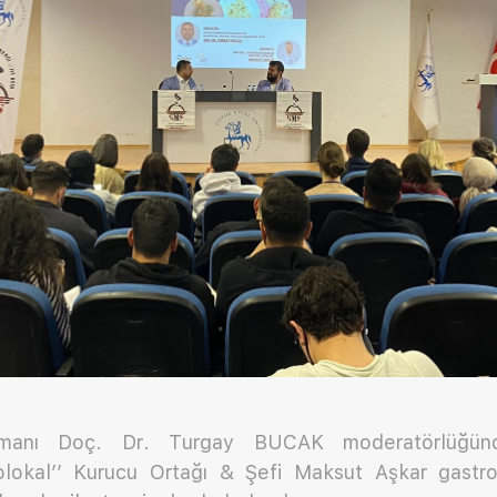
şmanı Doç. Dr. Turgay BUCAK moderatörlüğün
lokal’’ Kurucu Ortağı & Şefi Maksut Aşkar gastro