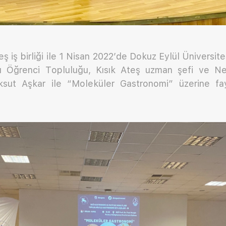
eş iş birliği ile 1 Nisan 2022’de Dokuz Eylül Üniversi
ı Öğrenci Topluluğu, Kısık Ateş uzman şefi ve Ne
sut Aşkar ile “Moleküler Gastronomi” üzerine fay