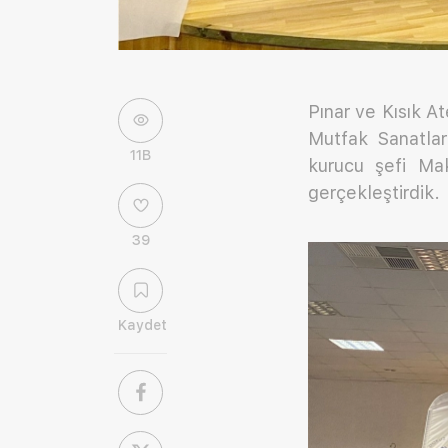
Pınar ve Kısık At
Mutfak Sanatlar
11B
kurucu şefi Mak
gerçekleştirdik.
39
Kaydet