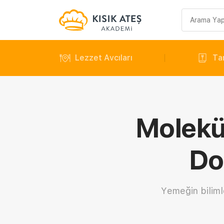
Arama
sorgusu
Lezzet Avcıları
Tar
Molekü
Do
Yemeğin biliml