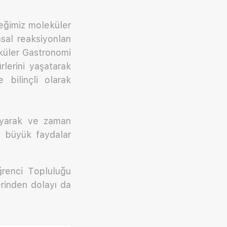
ceğimiz moleküler
al reaksiyonları
eküler Gastronomi
lerini yaşatarak
 bilinçli olarak
uyarak ve zaman
de büyük faydalar
ğrenci Topluluğu
erinden dolayı da