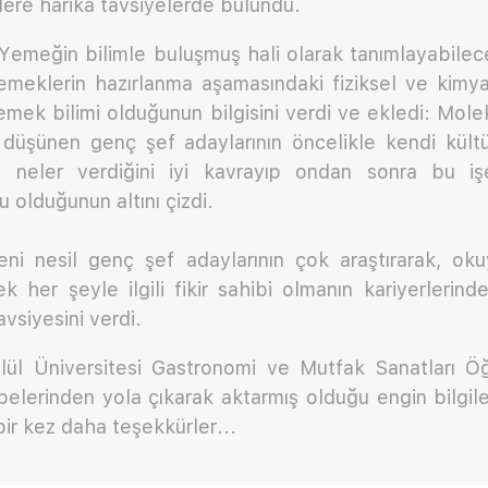
ere harika tavsiyelerde bulundu.
 Yemeğin bilimle buluşmuş hali olarak tanımlayabile
emeklerin hazırlanma aşamasındaki fiziksel ve kimyas
emek bilimi olduğunun bilgisini verdi ve ekledi: Mol
 düşünen genç şef adaylarının öncelikle kendi kültür
e neler verdiğini iyi kavrayıp ondan sonra bu işe
 olduğunun altını çizdi.
i nesil genç şef adaylarının çok araştırarak, ok
 her şeyle ilgili fikir sahibi olmanın kariyerlerin
vsiyesini verdi.
ül Üniversitesi Gastronomi ve Mutfak Sanatları Ö
elerinden yola çıkarak aktarmış olduğu engin bilgil
ir kez daha teşekkürler...