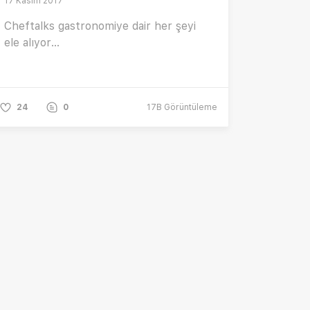
17 Kasım 2017
Cheftalks gastronomiye dair her şeyi
ele alıyor...
24
0
17B
Görüntüleme