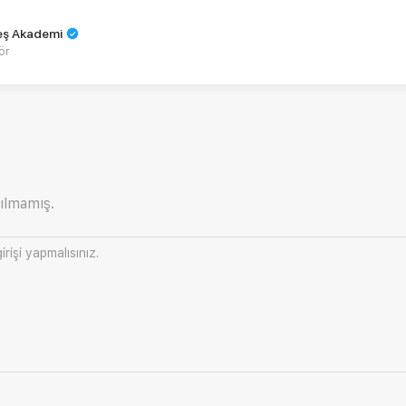
teş Akademi
ör
ılmamış.
irişi
yapmalısınız.