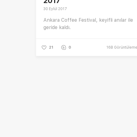
2017
30 Eylül 2017
Ankara Coffee Festival, keyifli anılar ile
geride kaldı.
21
0
16B
Görüntülem