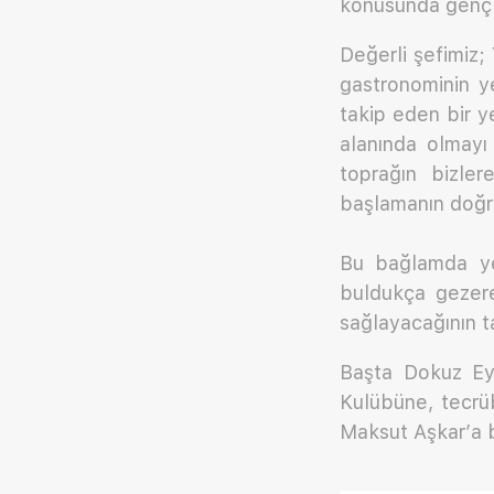
konusunda gençl
Değerli şefimiz;
gastronominin y
takip eden bir y
alanında olmayı
toprağın bizler
başlamanın doğru
Bu bağlamda yen
buldukça gezerek
sağlayacağının ta
Başta Dokuz Eyl
Kulübüne, tecrüb
Maksut Aşkar’a b