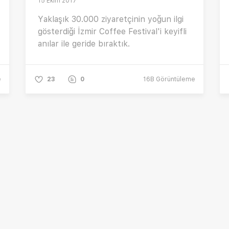
15 Ekim 2017
Yaklaşık 30.000 ziyaretçinin yoğun ilgi
gösterdiği İzmir Coffee Festival'i keyifli
anılar ile geride bıraktık.
e
23
0
16B
Görüntüleme