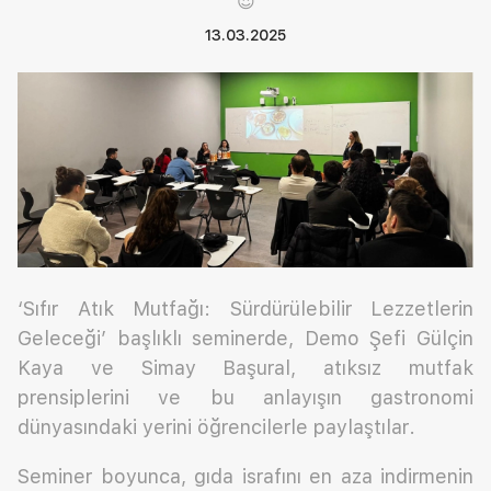
😍
13.03.2025
‘Sıfır Atık Mutfağı: Sürdürülebilir Lezzetlerin
Geleceği’ başlıklı seminerde, Demo Şefi Gülçin
Kaya ve Simay Başural, atıksız mutfak
prensiplerini ve bu anlayışın gastronomi
dünyasındaki yerini öğrencilerle paylaştılar.
Seminer boyunca, gıda israfını en aza indirmenin