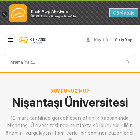
Kısık Ateş Akademi
Görüntüle
×
ÜCRETSİZ - Google Play'de
Kayıt Ol
Giriş Yap
Arama
sorgusu
DUYDUNUZ MU?
Nişantaşı Üniversitesi
12 mart tarihinde gerçekleşen etkinlik kapsamında,
Nişantaşı Üniversitesi’nde mutfakta sürdürülebilirliğin
önemini vurgulayan ilham verici bir seminer düzenlendi.