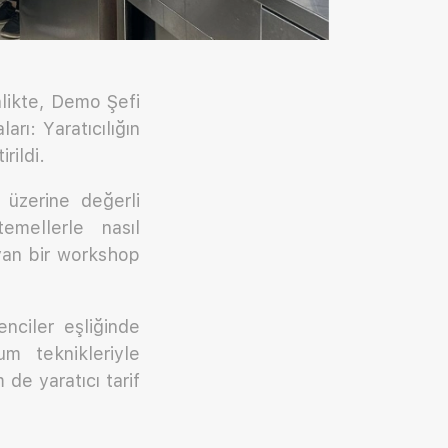
likte, Demo Şefi
ı: Yaratıcılığın
rildi.
üzerine değerli
temellerle nasıl
ıyan bir workshop
nciler eşliğinde
m teknikleriyle
de yaratıcı tarif