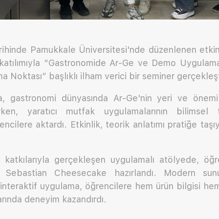
rihinde Pamukkale Üniversitesi'nde düzenlenen etkin
 katılımıyla “Gastronomide Ar-Ge ve Demo Uygulamalar
a Noktası” başlıklı ilham verici bir seminer gerçekleşti
, gastronomi dünyasında Ar-Ge'nin yeri ve önemi 
ırken, yaratıcı mutfak uygulamalarının bilimsel 
ncilere aktardı. Etkinlik, teorik anlatımı pratiğe taş
n katkılarıyla gerçekleşen uygulamalı atölyede, öğre
Sebastian Cheesecake hazırlandı. Modern sunu
nteraktif uygulama, öğrencilere hem ürün bilgisi hem 
arında deneyim kazandırdı.