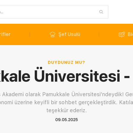
ifler
Şef Usulü
Bl
DUYDUNUZ MU?
ale Üniversitesi - 
ş Akademi olarak Pamukkale Üniversitesi’ndeydik! Gen
onomi üzerine keyifli bir sohbet gerçekleştirdik. Katıl
teşekkür ederiz.
09.05.2025