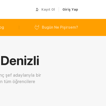
Kayıt Ol
Giriş Yap
og
Bugün Ne Pişirsem?
Denizli
ç şef adaylarıyla bir
an tüm öğrencilere