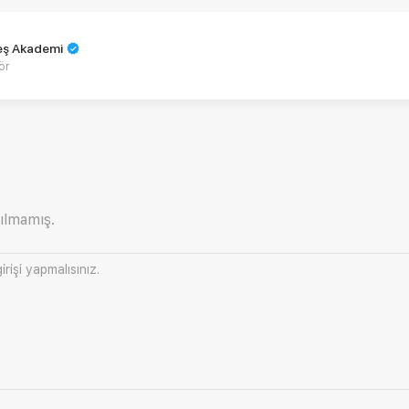
teş Akademi
ör
ılmamış.
irişi
yapmalısınız.