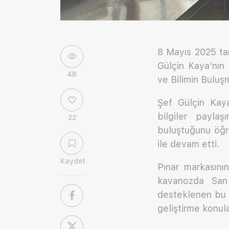
8 Mayıs 2025 ta
Gülçin Kaya'nın
4B
ve Bilimin Buluşm
Şef Gülçin Kaya
bilgiler paylaş
22
buluştuğunu öğre
ile devam etti.
Kaydet
Pınar markasını
kavanozda San 
desteklenen bu i
geliştirme konul