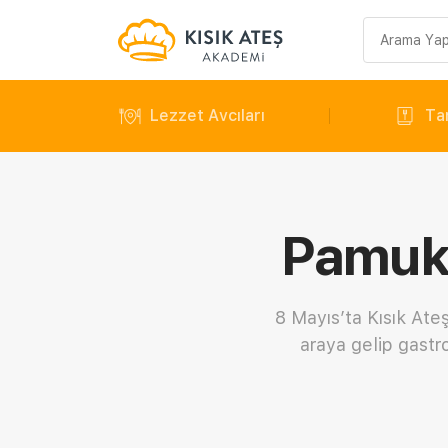
Arama
sorgusu
Lezzet Avcıları
Tar
Pamukk
8 Mayıs’ta Kısık Ate
araya gelip gastr