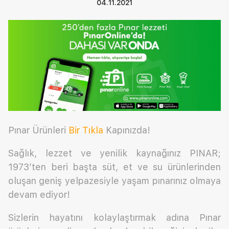
04.11.2021
Pınar Ürünleri
Bir Tıkla
Kapınızda!
Sağlık, lezzet ve yenilik kaynağınız PINAR;
1973’ten beri başta süt, et ve su ürünlerinden
oluşan geniş yelpazesiyle yaşam pınarınız olmaya
devam ediyor!
Sizlerin hayatını kolaylaştırmak adına Pınar