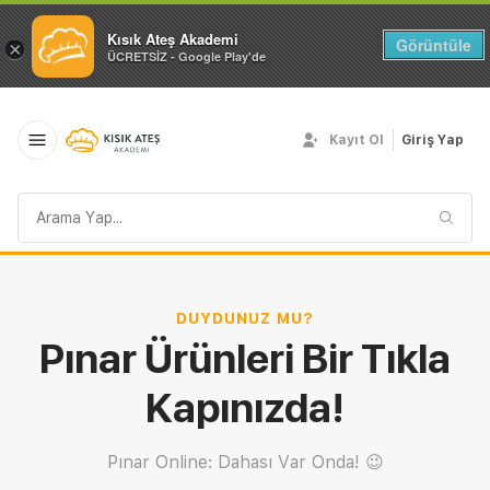
Kısık Ateş Akademi
Görüntüle
×
ÜCRETSİZ - Google Play'de
Kayıt Ol
Giriş Yap
Arama
sorgusu
DUYDUNUZ MU?
Pınar Ürünleri Bir Tıkla
Kapınızda!
Pınar Online: Dahası Var Onda! 😉