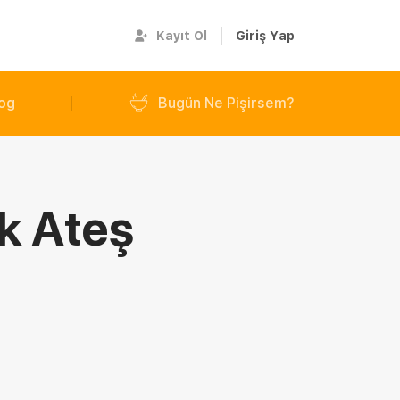
Kayıt Ol
Giriş Yap
og
Bugün Ne Pişirsem?
ık Ateş