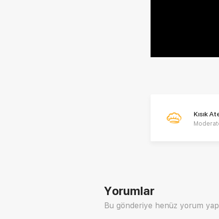
Kısık A
Moderat
Yorumlar
Bu gönderiye henüz yorum yap