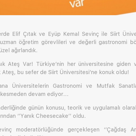
erde Elif Çıtak ve Eyüp Kemal Sevinç ile Siirt Ünive
e uzman öğretim görevlileri ve değerli gastronomi bö
üzel ağırlandık.
sık Ateş Var! Türkiye’nin her üniversitesine giden v
 Ateş, bu sefer de Siirt Üniversitesi’ne konuk oldu!
na Üniversitelerin Gastronomi ve Mutfak Sanatla
z kesmeden devam ediyor...
nderliğinde günün konusu, teorik ve uygulamalı olar
arından ‘’Yanık Cheesecake’’ oldu.
inç moderatörlüğünde gerçekleşen ‘’Çağdaş An