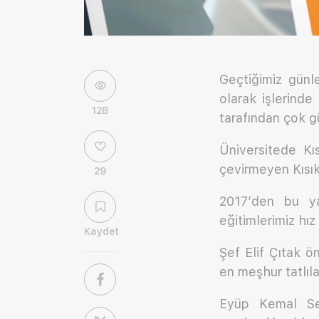
Geçtiğimiz günl
olarak işlerind
12B
tarafından çok g
Üniversitede Kı
çevirmeyen Kısık
29
2017’den bu ya
eğitimlerimiz hı
Kaydet
Şef Elif Çıtak ö
en meşhur tatlıl
Eyüp Kemal Sev