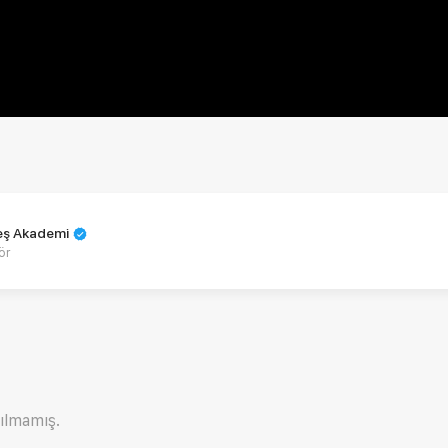
teş Akademi
ör
ılmamış.