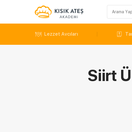
Arama
sorgusu
Lezzet Avcıları
Tar
Siirt 