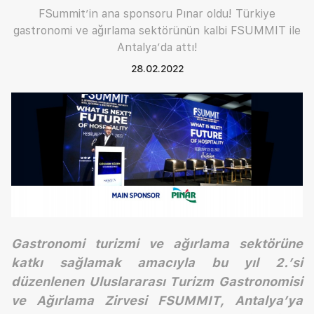
FSummit’in ana sponsoru Pınar oldu! Türkiye
gastronomi ve ağırlama sektörünün kalbi FSUMMIT ile
Antalya’da attı!
28.02.2022
Gastronomi turizmi ve ağırlama sektörüne
katkı sağlamak amacıyla bu yıl 2.’si
düzenlenen Uluslararası Turizm Gastronomisi
ve Ağırlama Zirvesi FSUMMIT, Antalya’ya