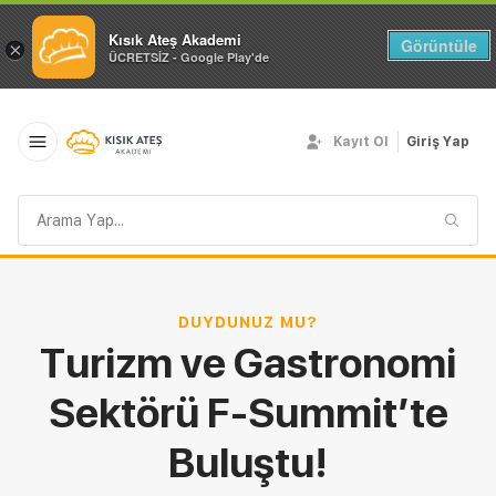
Kısık Ateş Akademi
Görüntüle
×
ÜCRETSİZ - Google Play'de
Kayıt Ol
Giriş Yap
Arama
sorgusu
DUYDUNUZ MU?
Turizm ve Gastronomi
Sektörü F-Summit’te
Buluştu!