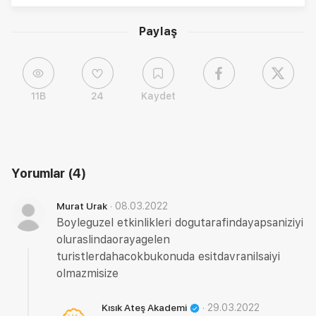
Paylaş
11B
24
Kaydet
Yorumlar
(4)
·
08.03.2022
Murat Urak
Boyleguzel etkinlikleri dogutarafindayapsaniziyi
oluraslindaorayagelen
turistlerdahacokbukonuda esitdavranilsaiyi
olmazmisize
·
29.03.2022
Kısık Ateş Akademi