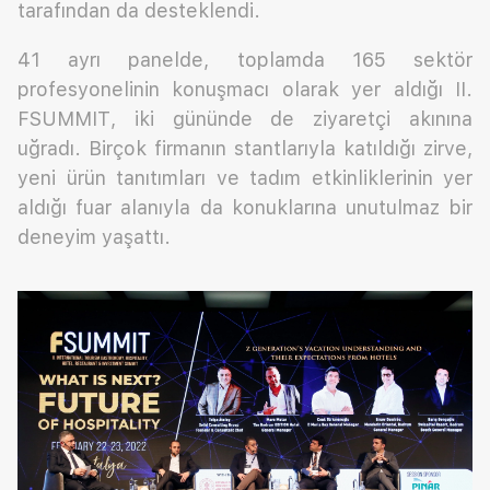
tarafından da desteklendi.
41 ayrı panelde, toplamda 165 sektör
profesyonelinin konuşmacı olarak yer aldığı II.
FSUMMIT, iki gününde de ziyaretçi akınına
uğradı. Birçok firmanın stantlarıyla katıldığı zirve,
yeni ürün tanıtımları ve tadım etkinliklerinin yer
aldığı fuar alanıyla da konuklarına unutulmaz bir
deneyim yaşattı.