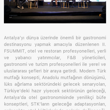
Antalya’yı dünya üzerinde önemli bir gastronomi
destinasyonu yapmak amacıyla düzenlenen II.
FSUMMIT, otel ve restoran profesyonelleri, yerli
ve yabancı yatırımcılar, F&B yöneticileri,
gastronomi ve turizm profesyonelleri ile yerel ve
uluslararası şefleri bir araya getirdi. Modern Türk
mutfağı konsepti, Anadolu mutfağının dönüşümü,
lüks ağırlama sektöründeki gelecek senaryoları,
Türkiye’deki hazır yiyecek sektörünün geleceği,
Antalya’da otel gastronomisinde yenilikçi büfe
konseptleri, STK’ların geleceğe adaptasyonları,