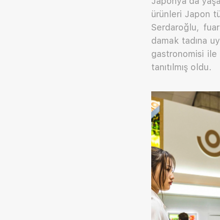
Japonya’da yaşa
ürünleri Japon t
Serdaroğlu, fua
damak tadına uya
gastronomisi ile
tanıtılmış oldu.