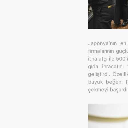
Japonya’nın en
firmalarının güç
ithalatçı ile 50
gıda ihracatını
geliştirdi. Özel
büyük beğeni to
çekmeyi başardı