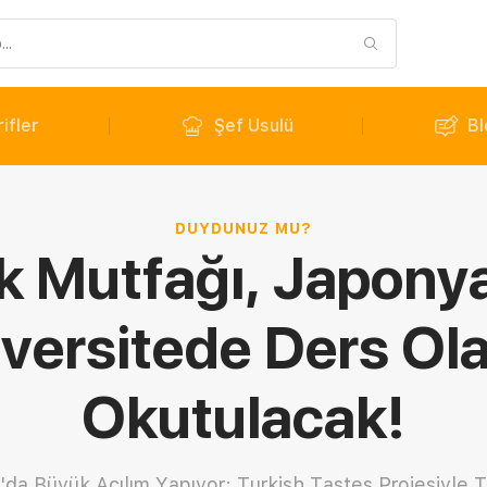
ifler
Şef Usulü
Bl
DUYDUNUZ MU?
k Mutfağı, Japony
versitede Ders Ol
Okutulacak!
da Büyük Açılım Yapıyor: Turkish Tastes Projesiyle 