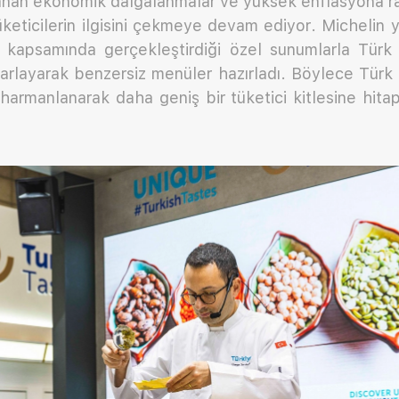
nan ekonomik dalgalanmalar ve yüksek enflasyona r
üketicilerin ilgisini çekmeye devam ediyor. Michelin y
r kapsamında gerçekleştirdiği özel sunumlarla Türk
rlayarak benzersiz menüler hazırladı. Böylece Türk 
 harmanlanarak daha geniş bir tüketici kitlesine hit