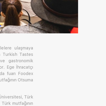
lelere ulaşmaya
an Turkish Tastes
 ve gastronomik
or. Ege İhracatçı
ıda fuarı Foodex
mutfağının Otsuma
iversitesi, Türk
 Türk mutfağının