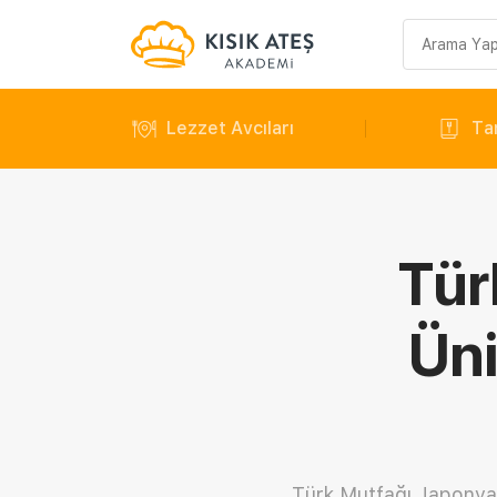
Arama
sorgusu
Lezzet Avcıları
Tar
Tür
Üni
Türk Mutfağı Japonya'