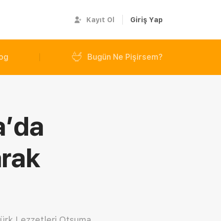
Kayıt Ol
Giriş Yap
og
Bugün Ne Pişirsem?
a’da
arak
Türk Lezzetleri Otsuma