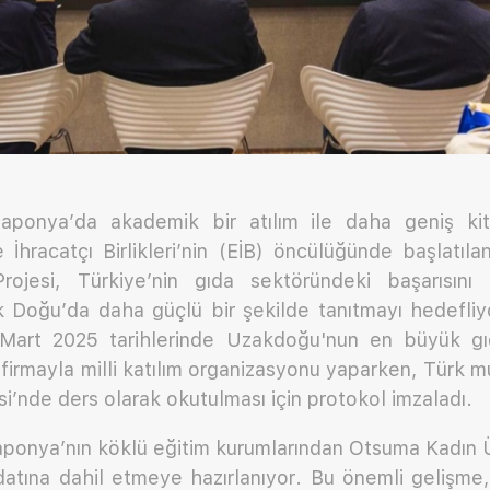
aponya’da akademik bir atılım ile daha geniş kit
e İhracatçı Birlikleri’nin (EİB) öncülüğünde başlatıl
jesi, Türkiye’nin gıda sektöründeki başarısını
k Doğu’da daha güçlü bir şekilde tanıtmayı hedefliy
14 Mart 2025 tarihlerinde Uzakdoğu'nun en büyük g
irmayla milli katılım organizasyonu yaparken, Türk 
si’nde ders olarak okutulması için protokol imzaladı.
ponya’nın köklü eğitim kurumlarından Otsuma Kadın Ün
datına dahil etmeye hazırlanıyor. Bu önemli gelişme,