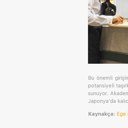
Bu önemli girişi
potansiyeli taşır
sunuyor. Akademi
Japonya’da kalıc
Kaynakça:
Ege İ