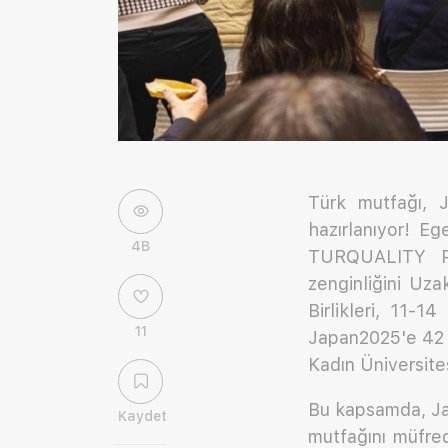
Türk mutfağı, J
hazırlanıyor! Eg
4B
TURQUALITY Pro
zenginliğini Uza
Birlikleri, 11-
11
Japan2025'e 42 f
Kadın Üniversite
Bu kapsamda, Ja
Kaydet
mutfağını müfre