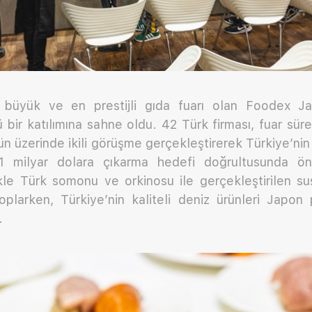
 büyük ve en prestijli gıda fuarı olan Foodex J
lü bir katılımına sahne oldu. 42 Türk firması, fuar sü
0’ün üzerinde ikili görüşme gerçekleştirerek Türkiye’ni
 1 milyar dolara çıkarma hedefi doğrultusunda önem
likle Türk somonu ve orkinosu ile gerçekleştirilen suş
plarken, Türkiye’nin kaliteli deniz ürünleri Japon 
.