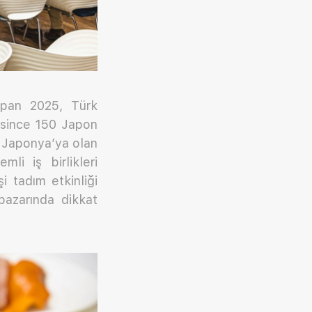
apan 2025, Türk
resince 150 Japon
n Japonya’ya olan
li iş birlikleri
i tadım etkinliği
pazarında dikkat