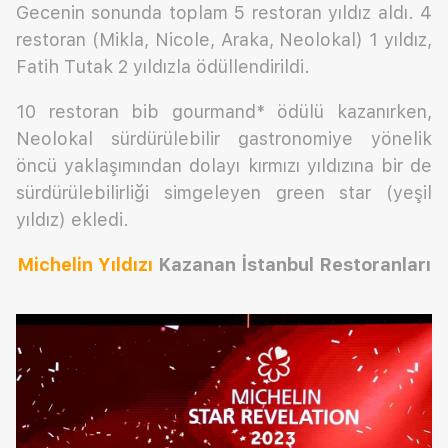
Gecenin sonunda toplam 5 restoran yıldız aldı. 4
restoran (Mikla, Nicole, Araka, Neolokal) 1 yıldız,
Fatih Tutak 2 yıldızla ödüllendirildi.
10 restoran bib gourmand* ödülü kazanırken,
Neolokal sürdürülebilir gastronomiye yönelik
öncü yaklaşımından dolayı kırmızı yıldızına bir de
sürdürülebilirliği simgeleyen green star (yeşil
yıldız) ekledi.
Michelin Yıldızı
Kazanan İstanbul Restoranları