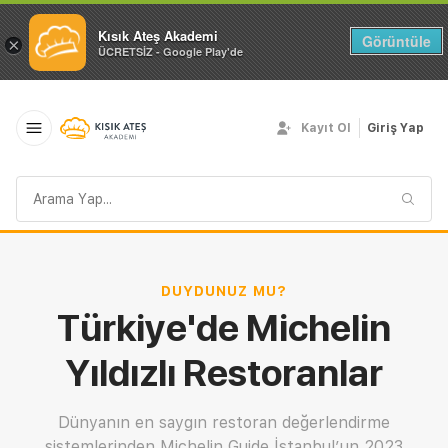
Kısık Ateş Akademi
Görüntüle
×
ÜCRETSİZ - Google Play'de
Kayıt Ol
Giriş Yap
Arama
sorgusu
DUYDUNUZ MU?
Türkiye'de Michelin
Yıldızlı Restoranlar
Dünyanın en saygın restoran değerlendirme
sistemlerinden Michelin Guide İstanbul’un 2023