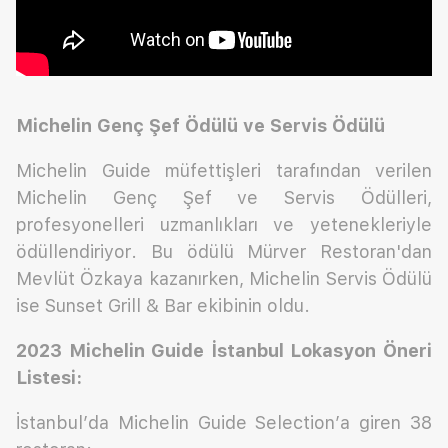
Michelin Genç Şef Ödülü ve Servis Ödülü
Michelin Guide müfettişleri tarafından verilen
Michelin Genç Şef ve Servis Ödülleri,
profesyonelleri uzmanlıkları ve yetenekleriyle
ödüllendiriyor. Bu ödülü Mürver Restoran'dan
Mevlüt Özkaya kazanırken, Michelin Servis Ödülü
ise Sunset Grill & Bar ekibinin oldu.
2023 Michelin Guide İstanbul Lokasyon Öneri
Listesi:
İstanbul’da Michelin Guide Selection’a giren 38