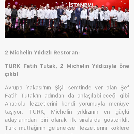
2 Michelin Yıldızlı Restoran:
TURK Fatih Tutak, 2 Michelin Yıldızıyla öne
çıktı!
Avrupa Yakası'nın Şişli semtinde yer alan Şef
Fatih Tutak’ın adından da anlaşılabileceği gibi
Anadolu lezzetlerini kendi yorumuyla menüye
taşıyor. TURK, Michelin yıldızının en güçlü
adaylarından biri olarak ilk sıralarda gösterildi.
Türk mutfağının geleneksel lezzetlerini köklere