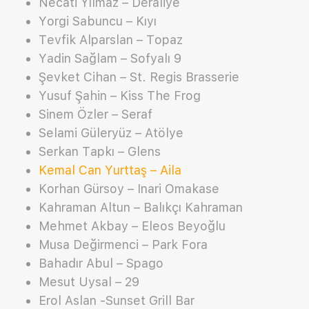
Necati Yılmaz – Deraliye
Yorgi Sabuncu – Kıyı
Tevfik Alparslan – Topaz
Yadin Sağlam – Sofyalı 9
Şevket Cihan – St. Regis Brasserie
Yusuf Şahin – Kiss The Frog
Sinem Özler – Seraf
Selami Güleryüz – Atölye
Serkan Tapkı – Glens
Kemal Can Yurttaş – Aila
Korhan Gürsoy – Inari Omakase
Kahraman Altun – Balıkçı Kahraman
Mehmet Akbay – Eleos Beyoğlu
Musa Değirmenci – Park Fora
Bahadır Abul – Spago
Mesut Uysal – 29
Erol Aslan -Sunset Grill Bar