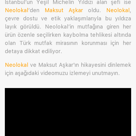
İstanbul’un Yeşil Michelin Yıldızı alan şefi ise
Neolokal
’den
Maksut Aşkar
oldu.
Neolokal
,
çevre dostu ve etik yaklaşımlarıyla bu yıldıza
layık görüldü. Neolokal’in mutfağına giren her
ürün özenle seçilirken kaybolma tehlikesi altında
olan Türk mutfak mirasının korunması için her
detaya dikkat ediliyor.
Neolokal
ve Maksut Aşkar'ın hikayesini dinlemek
için aşağıdaki videomuzu izlemeyi unutmayın.