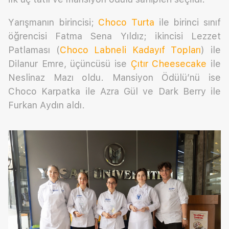
Yarışmanın birincisi;
Choco Turta
ile birinci sınıf
öğrencisi Fatma Sena Yıldız; ikincisi Lezzet
Patlaması (
Choco Labneli Kadayıf Topları
) ile
Dilanur Emre, üçüncüsü ise
Çıtır Cheesecake
ile
Neslinaz Mazı oldu. Mansiyon Ödülü’nü ise
Choco Karpatka ile Azra Gül ve Dark Berry ile
Furkan Aydın aldı.