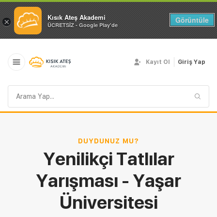
Kısık Ateş Akademi
Görüntüle
×
ÜCRETSİZ - Google Play'de
Kayıt Ol
Giriş Yap
Arama
sorgusu
DUYDUNUZ MU?
Yenilikçi Tatlılar
Yarışması - Yaşar
Üniversitesi