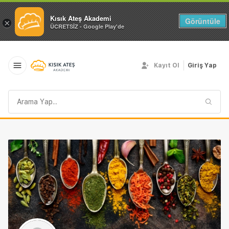
Kısık Ateş Akademi
Görüntüle
×
ÜCRETSİZ - Google Play'de
Kayıt Ol
Giriş Yap
Arama
sorgusu