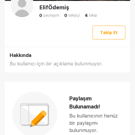
ElifÖdemiş
0
0
4
paylaşım
takipçi
takip
Takip Et
Hakkında
Bu kullanıcı için bir açıklama bulunmuyor.
Paylaşım
Bulunamadı!
Bu kullanıcının henüz
bir paylaşımı
bulunmuyor.