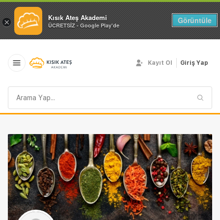
Kısık Ateş Akademi
Görüntüle
×
ÜCRETSİZ - Google Play'de
Kayıt Ol
Giriş Yap
Arama
sorgusu