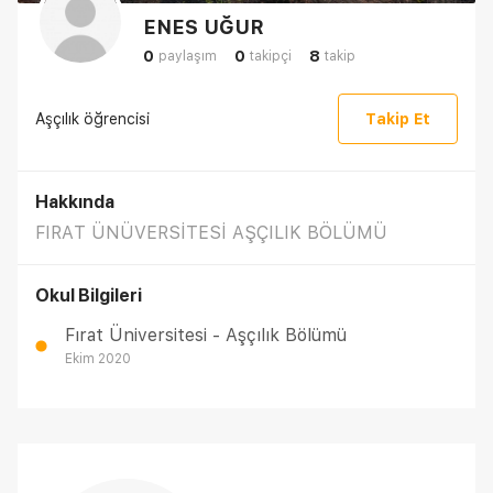
ENES UĞUR
0
0
8
paylaşım
takipçi
takip
Aşçılık öğrencisi
Takip Et
Hakkında
FIRAT ÜNÜVERSİTESİ AŞÇILIK BÖLÜMÜ
Okul Bilgileri
Fırat Üniversitesi - Aşçılık Bölümü
Ekim 2020