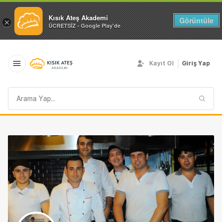
Kısık Ateş Akademi
Görüntüle
×
ÜCRETSİZ - Google Play'de
Kayıt Ol
Giriş Yap
Arama
sorgusu