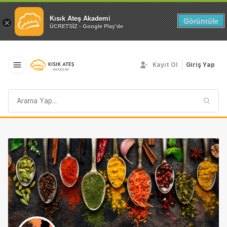
Kısık Ateş Akademi
Görüntüle
×
ÜCRETSİZ - Google Play'de
Kayıt Ol
Giriş Yap
Arama
sorgusu