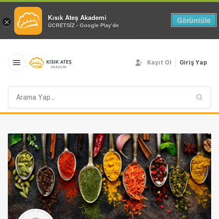
Kısık Ateş Akademi
Görüntüle
×
ÜCRETSİZ - Google Play'de
Kayıt Ol
Giriş Yap
Arama
sorgusu