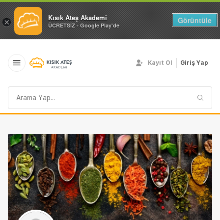
Kısık Ateş Akademi
Görüntüle
×
ÜCRETSİZ - Google Play'de
Kayıt Ol
Giriş Yap
Arama
sorgusu