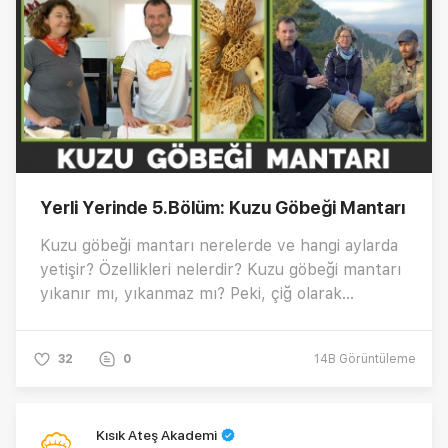
Yerli Yerinde 5.Bölüm: Kuzu Göbeği Mantarı
Kuzu göbeği mantarı nerelerde ve hangi aylarda
yetişir? Özellikleri nelerdir? Kuzu göbeği mantarı
yıkanır mı, yıkanmaz mı? Peki, çiğ olarak
tüketilebilir mi? Tüm detaylar Kısık Ateş Akademi
ile Yerli Yerinde’nin beşinci bölümünde…
32
0
14B
Görüntüleme
Kısık Ateş Akademi