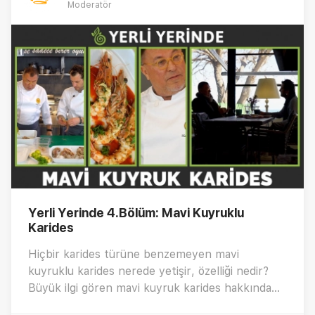
Moderatör
Yerli Yerinde 4.Bölüm: Mavi Kuyruklu
Karides
Hiçbir karides türüne benzemeyen mavi
kuyruklu karides nerede yetişir, özelliği nedir?
Büyük ilgi gören mavi kuyruk karides hakkında
merak edilen tüm detaylar Kısık Ateş Akademi ile