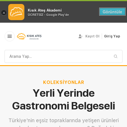
Kısık Ateş Akademi
Görüntüle
×
ÜCRETSİZ - Google Play'de
Kayıt Ol
Giriş Yap
Arama
sorgusu
KOLEKSIYONLAR
Yerli Yerinde
Gastronomi Belgeseli
Türkiye'nin eşsiz topraklarında yetişen ürünleri