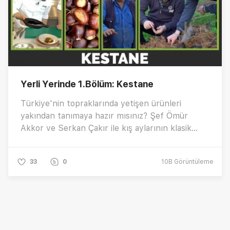
Yerli Yerinde 1.Bölüm: Kestane
Türkiye'nin topraklarında yetişen ürünleri
yakından tanımaya hazır mısınız? Şef Ömür
Akkor ve Serkan Çakır ile kış aylarının klasik
lezzetlerinden olan Kestaneyi ayrıntılarıyla ele
aldığımız ’Kısık Ateş Akademi ile Yerli Yerinde’ ilk
33
0
10B
Görüntüleme
bölümü sizlerle…