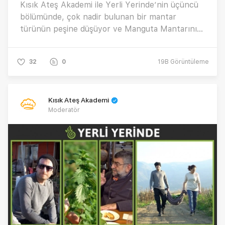
Kısık Ateş Akademi ile Yerli Yerinde’nin üçüncü
bölümünde, çok nadir bulunan bir mantar
türünün peşine düşüyor ve Manguta Mantarını
yerli yerinde inceleme fırsatı yakalıyoruz.
Manguta Mantarı nerede yetişir, özellikleri
32
0
19B
Görüntüleme
nelerdir?
Kısık Ateş Akademi
Moderatör