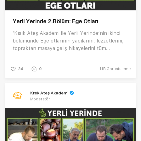
Yerli Yerinde 2.Bölüm: Ege Otları
’Kısık Ateş Akademi ile Yerli Yerinde’nin ikinci
bölümünde Ege otlarının yapılarını, lezzetlerini,
topraktan masaya geliş hikayelerini tüm
ayrıntılarıyla ele alıyoruz. İşte detaylar…
34
0
11B
Görüntüleme
Kısık Ateş Akademi
Moderatör