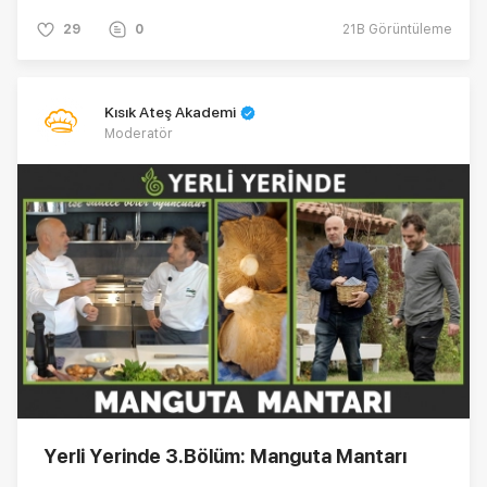
Yerli Yerinde'nin dördüncü bölümünde... Hemen
29
0
21B
Görüntüleme
tıklayın!
Kısık Ateş Akademi
Moderatör
Yerli Yerinde 3.Bölüm: Manguta Mantarı