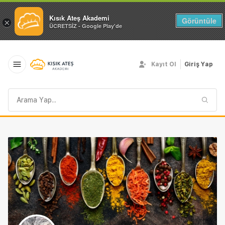
Kısık Ateş Akademi
Görüntüle
×
ÜCRETSİZ - Google Play'de
Kayıt Ol
Giriş Yap
Arama
sorgusu