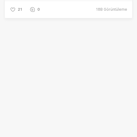
21
0
18B
Görüntüleme