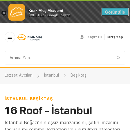
Kısık Ateş Akademi
Görüntüle
×
ÜCRETSİZ - Google Play'de
Kayıt Ol
Giriş Yap
Arama
sorgusu
Lezzet Avcıları
İstanbul
Beşiktaş
İSTANBUL
-
BEŞIKTAŞ
16 Roof - İstanbul
İstanbul Boğazı’nın eşsiz manzarasını, şefin imzasını
taşıyan mükemmel lezzetleri ve unutulmaz atmosferi