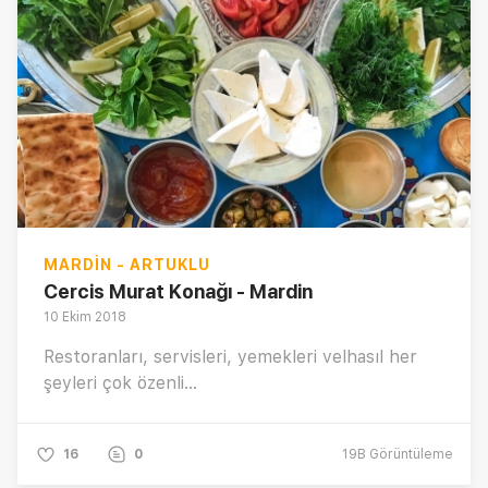
MARDIN - ARTUKLU
Cercis Murat Konağı - Mardin
10 Ekim 2018
Restoranları, servisleri, yemekleri velhasıl her
şeyleri çok özenli...
16
0
19B
Görüntüleme