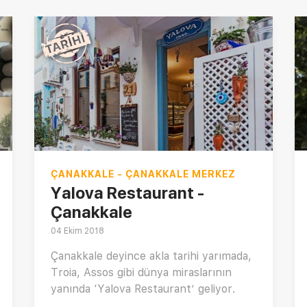
ÇANAKKALE - ÇANAKKALE MERKEZ
Yalova Restaurant -
Çanakkale
04 Ekim 2018
Çanakkale deyince akla tarihi yarımada,
Troia, Assos gibi dünya miraslarının
yanında ‘Yalova Restaurant’ geliyor.