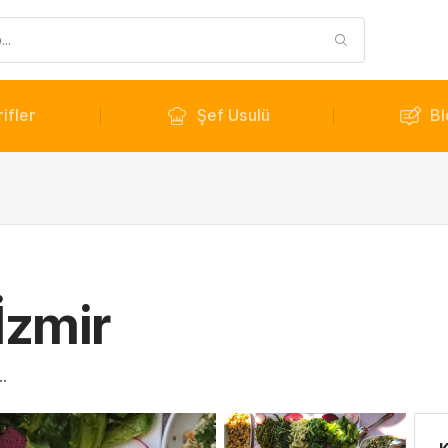
ifler
Şef Usulü
Bl
 İzmir
.