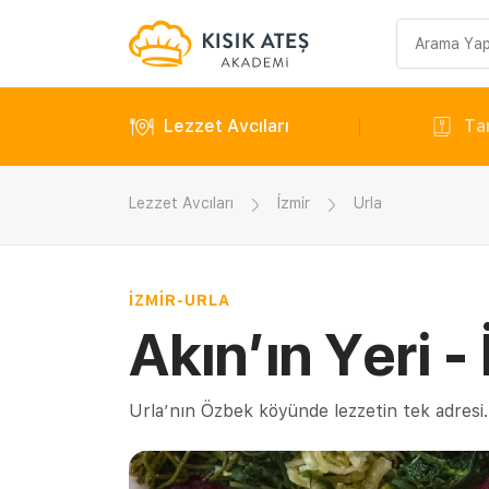
Arama
sorgusu
Lezzet Avcıları
Tar
Lezzet Avcıları
İzmir
Urla
İZMIR
-
URLA
Akın’ın Yeri -
Urla’nın Özbek köyünde lezzetin tek adresi..