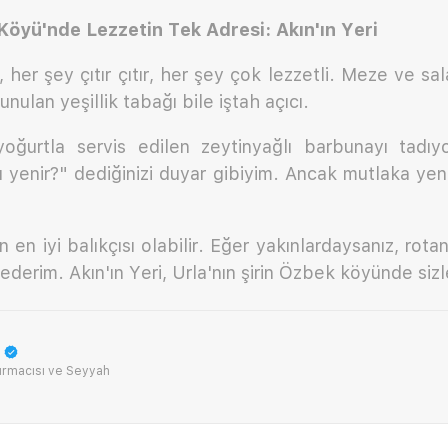
Köyü'nde Lezzetin Tek Adresi: Akın'ın Yeri
her şey çıtır çıtır, her şey çok lezzetli. Meze ve sala
unulan yeşillik tabağı bile iştah açıcı.
 yoğurtla servis edilen zeytinyağlı barbunayı tadıyo
ı yenir?" dediğinizi duyar gibiyim. Ancak mutlaka yeni
n en iyi balıkçısı olabilir. Eğer yakınlardaysanız, rotan
ederim. Akın'ın Yeri, Urla'nın şirin Özbek köyünde sizl
ırmacısı ve Seyyah