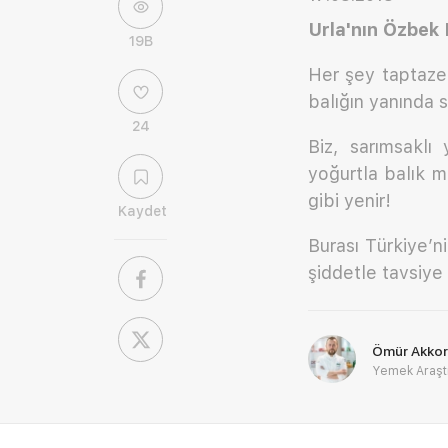
Urla'nın Özbek 
19B
Her şey taptaze, 
balığın yanında s
24
Biz, sarımsaklı
yoğurtla balık m
gibi yenir!
Kaydet
Burası Türkiye’ni
şiddetle tavsiye 
Ömür Akkor
Yemek Araşt