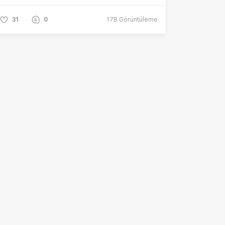
31
0
17B
Görüntüleme