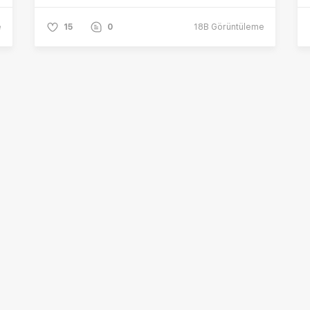
e
15
0
18B
Görüntüleme