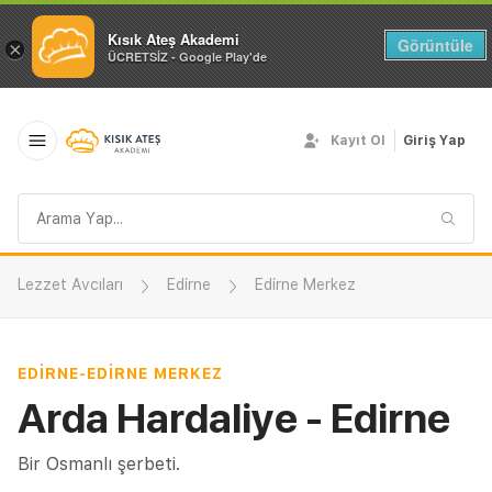
Kısık Ateş Akademi
Görüntüle
×
ÜCRETSİZ - Google Play'de
Kayıt Ol
Giriş Yap
Arama
sorgusu
Lezzet Avcıları
Edirne
Edirne Merkez
EDIRNE
-
EDIRNE MERKEZ
Arda Hardaliye - Edirne
Bir Osmanlı şerbeti.