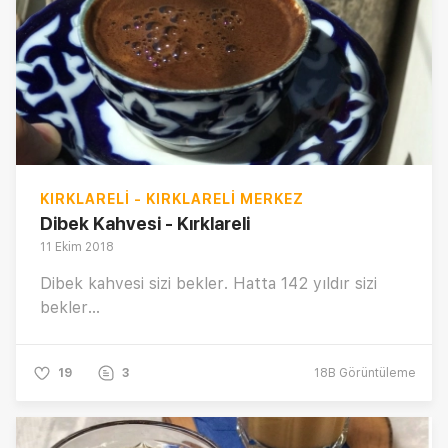
KIRKLARELI - KIRKLARELI MERKEZ
Dibek Kahvesi - Kırklareli
11 Ekim 2018
Dibek kahvesi sizi bekler. Hatta 142 yıldır sizi
bekler...
19
3
18B
Görüntüleme