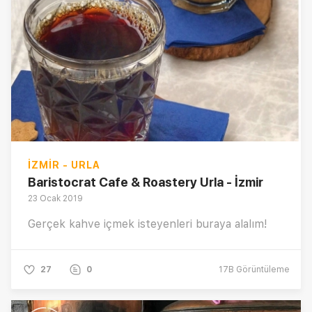
İZMIR - URLA
Baristocrat Cafe & Roastery Urla - İzmir
23 Ocak 2019
Gerçek kahve içmek isteyenleri buraya alalım!
27
0
17B
Görüntüleme