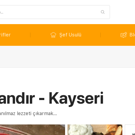
ifler
Şef Usulü
Bl
ndır - Kayseri
nılmaz lezzeti çıkarmak...