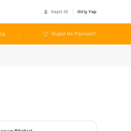
Kayıt Ol
Giriş Yap
og
Bugün Ne Pişirsem?