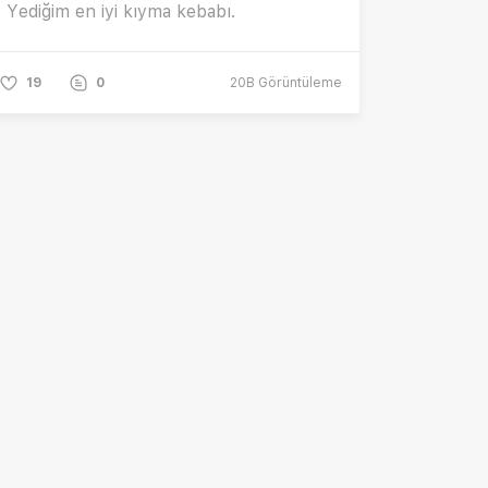
Yediğim en iyi kıyma kebabı.
19
0
20B
Görüntüleme