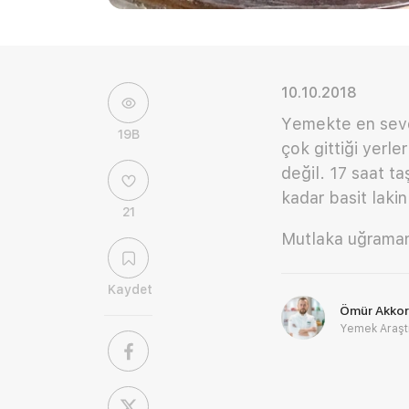
10.10.2018
Yemekte en sevdi
19B
çok gittiği yerl
değil. 17 saat ta
kadar basit laki
21
Mutlaka uğramanı
Kaydet
Ömür Akkor
Yemek Araşt