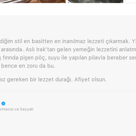
ğim stil en basitten en inanılmaz lezzeti çıkarmak. Yi
er arasında. Aslı Irak’tan gelen yemeğin lezzetini anl
ş fırında pişen pöç, suyu ile yapılan pilavla beraber ser
n bence en zoru da bu.
z gereken bir lezzet durağı. Afiyet olsun.
ırmacısı ve Seyyah