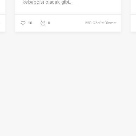
kebapçısı olacak gibi...
e
18
0
23B
Görüntüleme