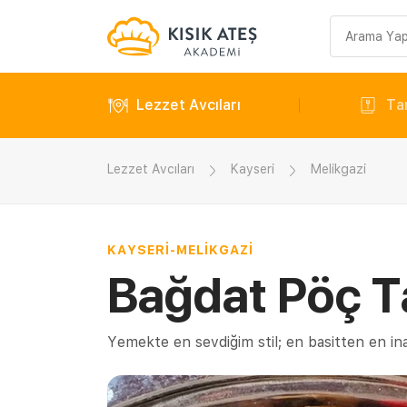
Arama
sorgusu
Lezzet Avcıları
Tar
Lezzet Avcıları
Kayseri
Melikgazi
KAYSERI
-
MELIKGAZI
Bağdat Pöç Ta
Yemekte en sevdiğim stil; en basitten en ina