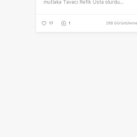
mutlaka Tavacı Refik Usta olurdu...
17
1
28B
Görüntülem