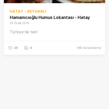
HATAY - REYHANLI
Hamamcıoğlu Humus Lokantası - Hatay
25 Ocak 2019
Türkiye’de tek!
25
0
18B
Görüntüleme