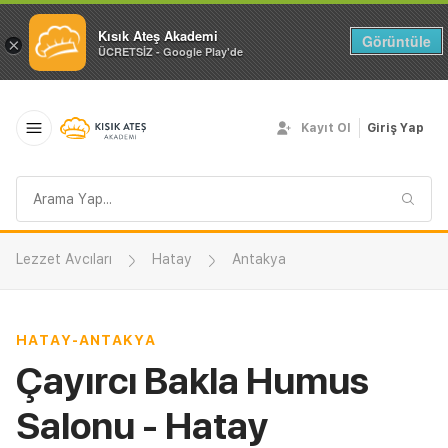
Kısık Ateş Akademi
Görüntüle
×
ÜCRETSİZ - Google Play'de
Kayıt Ol
Giriş Yap
Arama
sorgusu
Lezzet Avcıları
Hatay
Antakya
HATAY
-
ANTAKYA
Çayırcı Bakla Humus
Salonu - Hatay