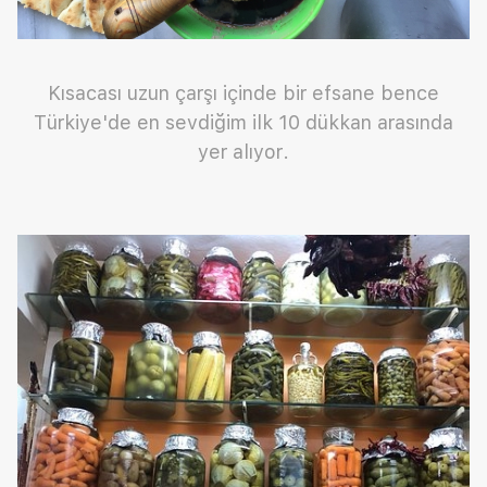
Kısacası uzun çarşı içinde bir efsane bence
Türkiye'de en sevdiğim ilk 10 dükkan arasında
yer alıyor.