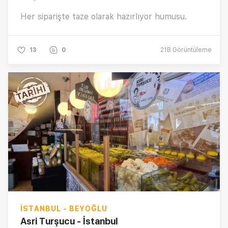
Her siparişte taze olarak hazırlıyor humusu.
13
0
21B
Görüntüleme
İSTANBUL - BEYOĞLU
Asri Turşucu - İstanbul