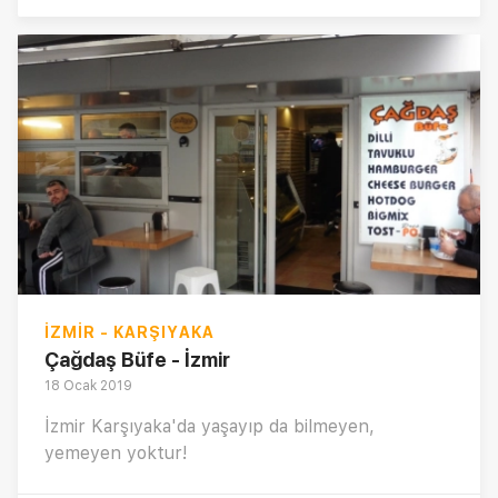
İZMIR - KARŞIYAKA
Çağdaş Büfe - İzmir
18 Ocak 2019
İzmir Karşıyaka'da yaşayıp da bilmeyen,
yemeyen yoktur!