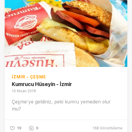
İZMIR - ÇEŞME
Kumrucu Hüseyin - İzmir
10 Nisan 2018
Çeşme’ye geldiniz, peki kumru yemeden olur
mu?
19
0
16B
Görüntüleme