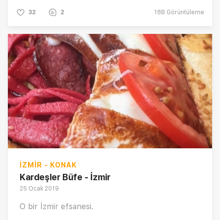
32
2
18B
Görüntüleme
İZMIR - KONAK
Kardeşler Büfe - İzmir
25 Ocak 2019
O bir İzmir efsanesi.