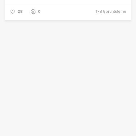
28
0
17B
Görüntüleme