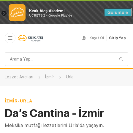
Kısık Ateş Akademi
Görüntüle
×
ÜCRETSİZ - Google Play'de
Kayıt Ol
Giriş Yap
Arama
sorgusu
Lezzet Avcıları
İzmir
Urla
İZMIR
-
URLA
Da’s Cantina - İzmir
Meksika mutfağı lezzetlerini Urla'da yaşayın.