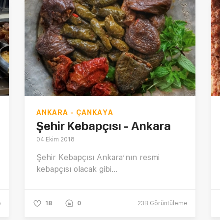
ANKARA - ÇANKAYA
Şehir Kebapçısı - Ankara
04 Ekim 2018
Şehir Kebapçısı Ankara’nın resmi
kebapçısı olacak gibi...
e
18
0
23B
Görüntüleme