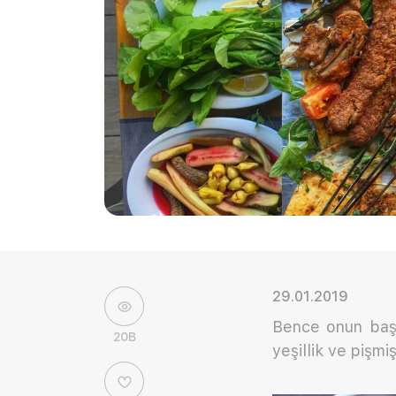
29.01.2019
Bence onun başar
20B
yeşillik ve pişm