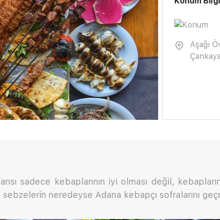
Konum Bilgi
Aşağı Ö
Çankaya
ısı sadece kebaplarının iyi olması değil, kebapları
iş sebzelerin neredeyse Adana kebapçı sofralarını geç