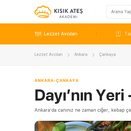
Arama
sorgusu
Lezzet Avcıları
Tar
Lezzet Avcıları
Ankara
Çankaya
ANKARA
-
ÇANKAYA
Dayı’nın Yeri
Ankara’da canınız ne zaman ciğer, kebap çeks