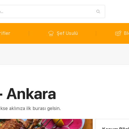
ifler
Şef Usulü
Bl
 - Ankara
e aklınıza ilk burası gelsin.