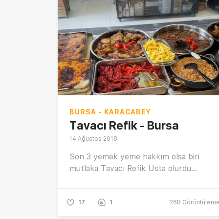
BURSA - KARACABEY
Tavacı Refik - Bursa
14 Ağustos 2018
Son 3 yemek yeme hakkım olsa biri
mutlaka Tavacı Refik Usta olurdu...
17
1
28B
Görüntülem