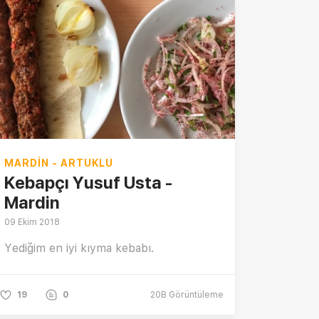
MARDIN - ARTUKLU
Kebapçı Yusuf Usta -
Mardin
09 Ekim 2018
Yediğim en iyi kıyma kebabı.
19
0
20B
Görüntüleme