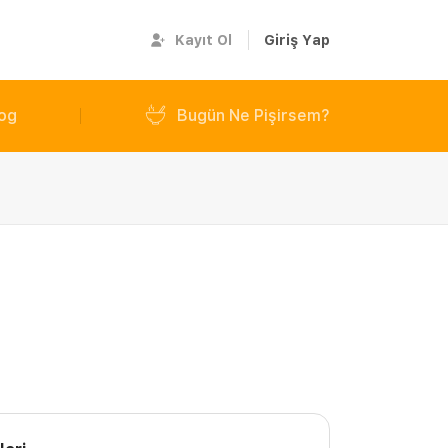
Kayıt Ol
Giriş Yap
og
Bugün Ne Pişirsem?