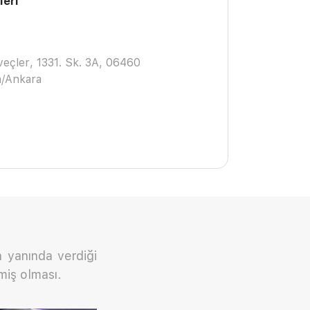
leri
veçler, 1331. Sk. 3A, 06460
/Ankara
n yanında verdiği
miş olması.