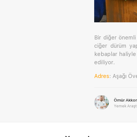
Bir diğer önemli
ciğer dürüm yap
kebaplar haliyl
ediliyor.
Adres
: Aşağı Öv
Ömür Akkor
Yemek Araşt