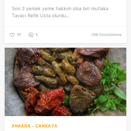
Son 3 yemek yeme hakkım olsa biri mutlaka
Tavacı Refik Usta olurdu...
17
1
28B
Görüntüleme
ANKARA - ÇANKAYA