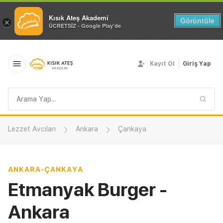
Kısık Ateş Akademi
Görüntüle
×
ÜCRETSİZ - Google Play'de
Kayıt Ol
Giriş Yap
Arama
sorgusu
Lezzet Avcıları
Ankara
Çankaya
ANKARA
-
ÇANKAYA
Etmanyak Burger -
Ankara