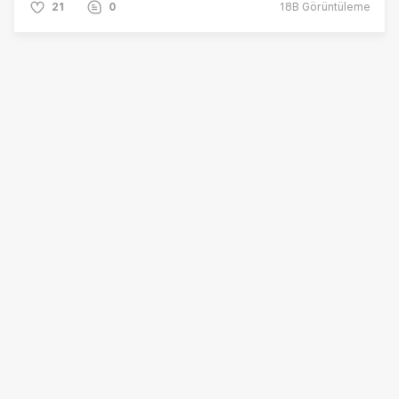
21
0
18B
Görüntüleme