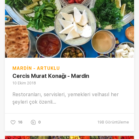
MARDIN - ARTUKLU
Cercis Murat Konağı - Mardin
10 Ekim 2018
Restoranları, servisleri, yemekleri velhasıl her
şeyleri çok özenli...
16
0
19B
Görüntüleme