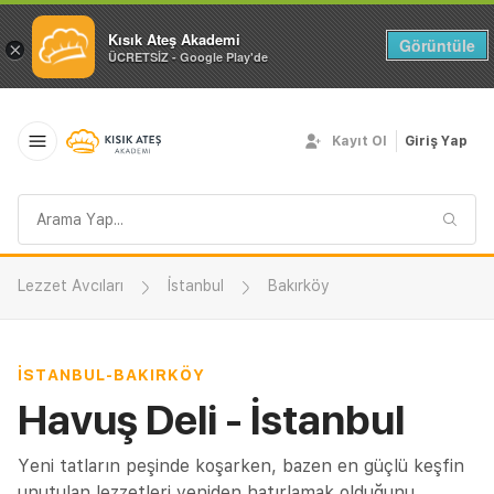
Kısık Ateş Akademi
Görüntüle
×
ÜCRETSİZ - Google Play'de
Kayıt Ol
Giriş Yap
Arama
sorgusu
Lezzet Avcıları
İstanbul
Bakırköy
İSTANBUL
-
BAKIRKÖY
Havuş Deli - İstanbul
Yeni tatların peşinde koşarken, bazen en güçlü keşfin
unutulan lezzetleri yeniden hatırlamak olduğunu