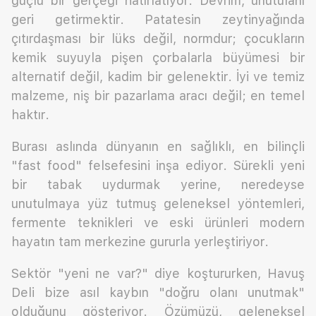
güçlü bir gerçeği hatırlatıyor: Devrim, unutulanı
geri getirmektir. Patatesin zeytinyağında
çıtırdaşması bir lüks değil, normdur; çocukların
kemik suyuyla pişen çorbalarla büyümesi bir
alternatif değil, kadim bir gelenektir. İyi ve temiz
malzeme, niş bir pazarlama aracı değil; en temel
haktır.
Burası aslında dünyanın en sağlıklı, en bilinçli
"fast food" felsefesini inşa ediyor. Sürekli yeni
bir tabak uydurmak yerine, neredeyse
unutulmaya yüz tutmuş geleneksel yöntemleri,
fermente teknikleri ve eski ürünleri modern
hayatın tam merkezine gururla yerleştiriyor.
Sektör "yeni ne var?" diye koştururken, Havuş
Deli bize asıl kaybın "doğru olanı unutmak"
olduğunu gösteriyor. Özümüzü, geleneksel