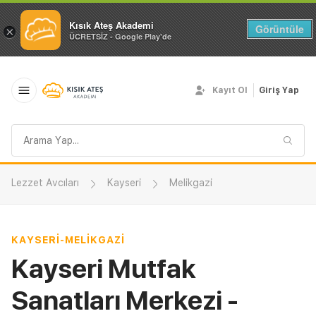
Kısık Ateş Akademi
Görüntüle
×
ÜCRETSİZ - Google Play'de
Kayıt Ol
Giriş Yap
Arama
sorgusu
Lezzet Avcıları
Kayseri
Melikgazi
KAYSERI
-
MELIKGAZI
Kayseri Mutfak
Sanatları Merkezi -