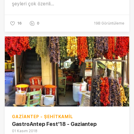
şeyleri çok özenli...
16
0
19B
Görüntüleme
GAZIANTEP - ŞEHITKAMIL
GastroAntep Fest’18 - Gaziantep
01 Kasım 2018