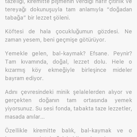
tazeliği, kiremitte pişmenin verdiği hafif çıtırlık ve
tereyağı dokunuşuyla tam anlamıyla “doğadan
tabağa” bir lezzet şöleni.
Köftesi de hala çocukluğumun gözdesi. Ne
zaman yesem, beni geçmişe götürüyor.
Yemekle gelen, bal-kaymak? Efsane. Peynir?
Tam kıvamında, doğal, lezzet dolu. Hele o
kızarmış köy ekmeğiyle birleşince mideler
bayram ediyor.
Adını çevresindeki minik şelalelerden alıyor ve
gerçekten doğanın tam ortasında yemek
yiyorsunuz. Su sesi fonda, tabakta taze lezzetler,
masada anılar…
Özellikle kiremitte balık, bal-kaymak ve o