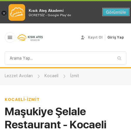
Kısık Ateş Akademi
Görüntüle
×
ÜCRETSİZ - Google Play'de
Kayıt Ol
Giriş Yap
Arama
sorgusu
Lezzet Avcıları
Kocaeli
İzmit
KOCAELI
-
İZMIT
Maşukiye Şelale
Restaurant - Kocaeli