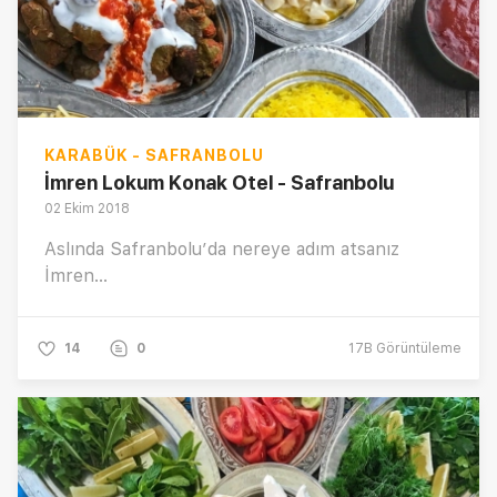
KARABÜK - SAFRANBOLU
İmren Lokum Konak Otel - Safranbolu
02 Ekim 2018
Aslında Safranbolu’da nereye adım atsanız
İmren...
14
0
17B
Görüntüleme