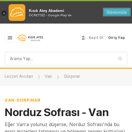
Kısık Ateş Akademi
Görüntüle
×
ÜCRETSİZ - Google Play'de
Kayıt Ol
Giriş Yap
Arama
sorgusu
Lezzet Avcıları
Van
Gürpınar
VAN
-
GÜRPINAR
Norduz Sofrası - Van
Eğer Van’a yolunuz düşerse, Norduz Sofrası'nda bu
eşsiz lezzetleri tatmanızı ve bölgenin zengin kültürünü