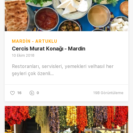
MARDIN - ARTUKLU
Cercis Murat Konağı - Mardin
10 Ekim 2018
Restoranları, servisleri, yemekleri velhasıl her
şeyleri çok özenli...
16
0
19B
Görüntüleme