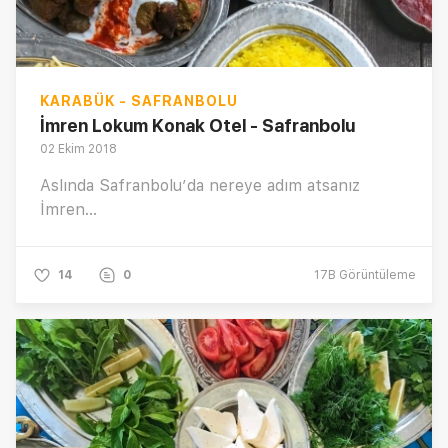
KARABÜK - SAFRANBOLU
İmren Lokum Konak Otel - Safranbolu
02 Ekim 2018
Aslında Safranbolu’da nereye adım atsanız
İmren...
14
0
17B
Görüntüleme