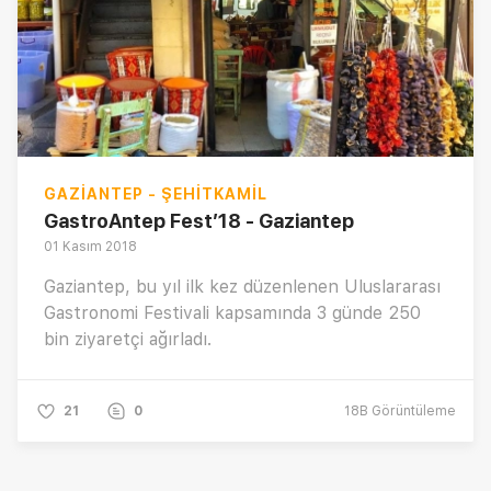
GAZIANTEP - ŞEHITKAMIL
GastroAntep Fest’18 - Gaziantep
01 Kasım 2018
Gaziantep, bu yıl ilk kez düzenlenen Uluslararası
Gastronomi Festivali kapsamında 3 günde 250
bin ziyaretçi ağırladı.
21
0
18B
Görüntüleme