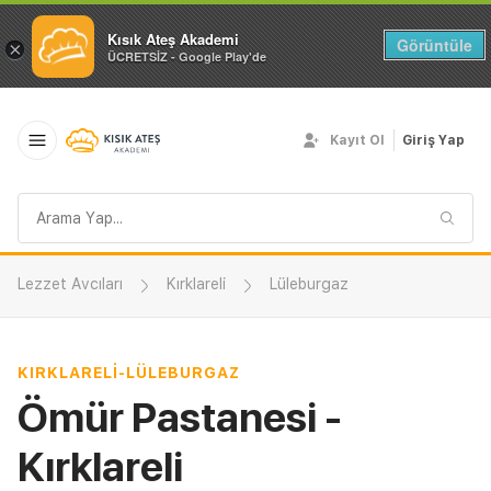
Kısık Ateş Akademi
Görüntüle
×
ÜCRETSİZ - Google Play'de
Kayıt Ol
Giriş Yap
Arama
sorgusu
Lezzet Avcıları
Kırklareli
Lüleburgaz
KIRKLARELI
-
LÜLEBURGAZ
Ömür Pastanesi -
Kırklareli