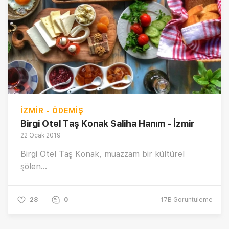
İZMIR - ÖDEMIŞ
Birgi Otel Taş Konak Saliha Hanım - İzmir
22 Ocak 2019
Birgi Otel Taş Konak, muazzam bir kültürel
şölen...
28
0
17B
Görüntüleme