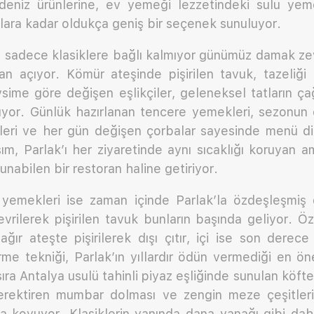
deniz ürünlerine, ev yemeği lezzetindeki sulu ye
alara kadar oldukça geniş bir seçenek sunuluyor.
ğı sadece klasiklere bağlı kalmıyor günümüz damak ze
an açıyor. Kömür ateşinde pişirilen tavuk, tazeliği
sime göre değişen eşlikçiler, geleneksel tatların ç
ıyor. Günlük hazırlanan tencere yemekleri, sezonun e
leri ve her gün değişen çorbalar sayesinde menü di
ım, Parlak’ı her ziyaretinde aynı sıcaklığı koruyan 
sunabilen bir restoran haline getiriyor.
 yemekleri ise zaman içinde Parlak’la özdeşleşmi
evrilerek pişirilen tavuk bunların başında geliyor. Ö
ağır ateşte pişirilerek dışı çıtır, içi ise son derec
irme tekniği, Parlak’ın yıllardır ödün vermediği en ö
sıra Antalya usulü tahinli piyaz eşliğinde sunulan köfte
k gerektiren mumbar dolması ve zengin meze çeşitle
ya koyuyor. Klasiklerin yanında dana yanağı gibi daha