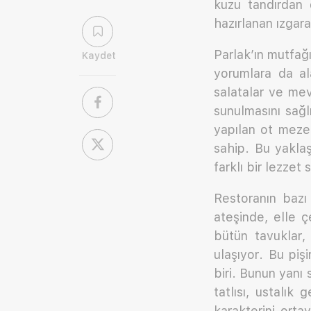
kuzu tandırdan 
hazırlanan ızgar
Parlak’ın mutfa
Kaydet
yorumlara da al
salatalar ve mev
sunulmasını sağl
yapılan ot meze
sahip. Bu yaklaş
farklı bir lezzet 
Restoranın bazı
ateşinde, elle ç
bütün tavuklar, 
ulaşıyor. Bu piş
biri. Bunun yanı 
tatlısı, ustalı
karakterini orta