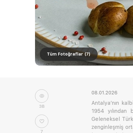
Tüm Fotoğraflar (
7
)
08.01.2026
Antalya’nın kalb
3B
1954 yılından b
Geleneksel Türk
zenginleşmiş or
7