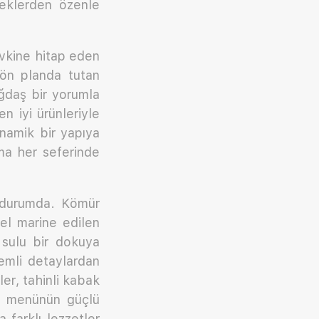
meklerden özenle
vkine hitap eden
 ön planda tutan
ağdaş bir yorumla
n iyi ürünleriyle
namik bir yapıya
ama her seferinde
ş durumda. Kömür
zel marine edilen
e sulu bir dokuya
nemli detaylardan
ler, tahinli kabak
ri menünün güçlü
 farklı lezzetler