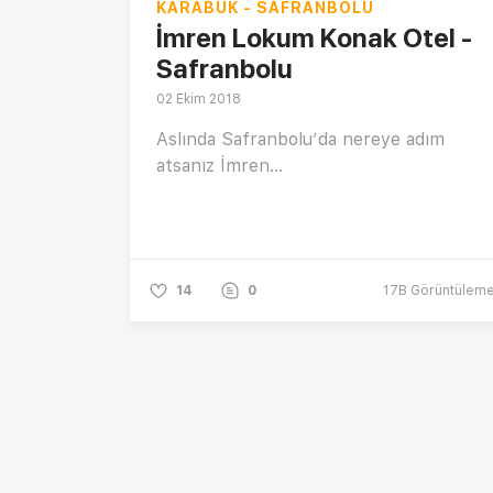
KARABÜK - SAFRANBOLU
İmren Lokum Konak Otel -
Safranbolu
02 Ekim 2018
Aslında Safranbolu’da nereye adım
atsanız İmren...
14
0
17B
Görüntülem