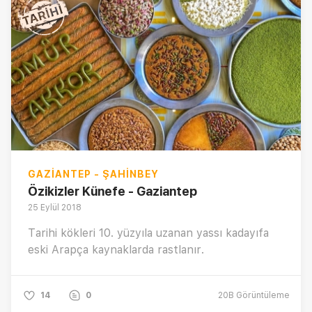
GAZIANTEP - ŞAHINBEY
Özikizler Künefe - Gaziantep
25 Eylül 2018
Tarihi kökleri 10. yüzyıla uzanan yassı kadayıfa
eski Arapça kaynaklarda rastlanır.
14
0
20B
Görüntüleme