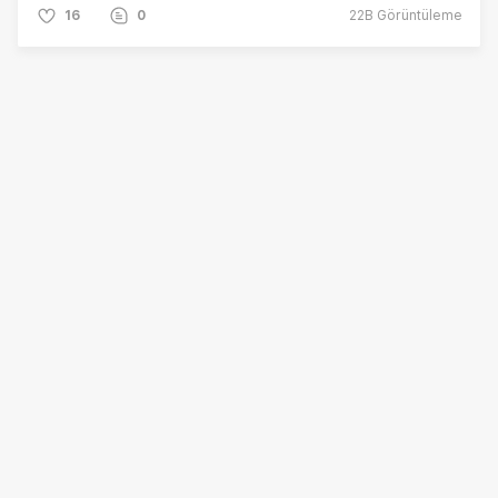
16
0
22B
Görüntüleme