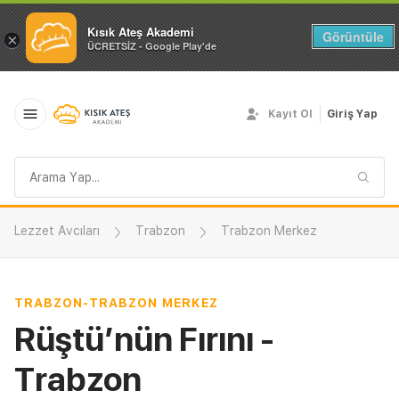
Kısık Ateş Akademi
Görüntüle
×
ÜCRETSİZ - Google Play'de
Kayıt Ol
Giriş Yap
Arama
sorgusu
Lezzet Avcıları
Trabzon
Trabzon Merkez
TRABZON
-
TRABZON MERKEZ
Rüştü’nün Fırını -
Trabzon