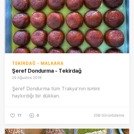
TEKIRDAĞ - MALKARA
Şeref Dondurma - Tekirdağ
29 Ağustos 2018
Şeref Dondurma tüm Trakya’nın ismini
haykırdığı bir dükkan.
17
0
20B
Görüntüleme