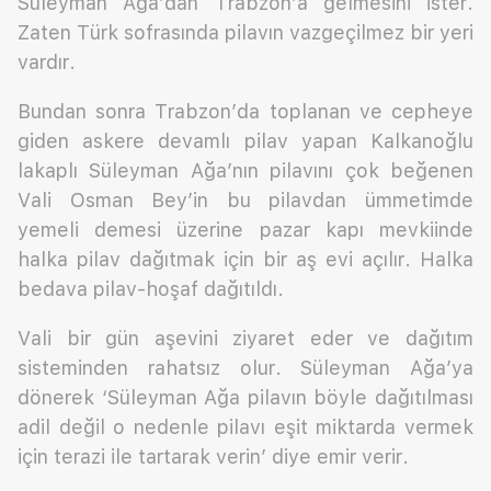
Süleyman Ağa’dan Trabzon’a gelmesini ister.
Zaten Türk sofrasında pilavın vazgeçilmez bir yeri
vardır.
Bundan sonra Trabzon’da toplanan ve cepheye
giden askere devamlı pilav yapan Kalkanoğlu
lakaplı Süleyman Ağa’nın pilavını çok beğenen
Vali Osman Bey’in bu pilavdan ümmetimde
yemeli demesi üzerine pazar kapı mevkiinde
halka pilav dağıtmak için bir aş evi açılır. Halka
bedava pilav-hoşaf dağıtıldı.
Vali bir gün aşevini ziyaret eder ve dağıtım
sisteminden rahatsız olur. Süleyman Ağa’ya
dönerek ‘Süleyman Ağa pilavın böyle dağıtılması
adil değil o nedenle pilavı eşit miktarda vermek
için terazi ile tartarak verin’ diye emir verir.