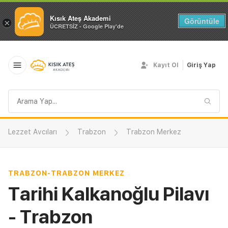
Kısık Ateş Akademi
Görüntüle
×
ÜCRETSİZ - Google Play'de
Kayıt Ol
Giriş Yap
Arama
sorgusu
Lezzet Avcıları
Trabzon
Trabzon Merkez
TRABZON
-
TRABZON MERKEZ
Tarihi Kalkanoğlu Pilavı
- Trabzon