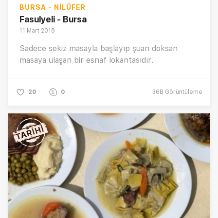
BURSA - NILÜFER
Fasulyeli - Bursa
11 Mart 2018
Sadece sekiz masayla başlayıp şuan doksan
masaya ulaşan bir esnaf lokantasıdır.
20
0
36B
Görüntüleme