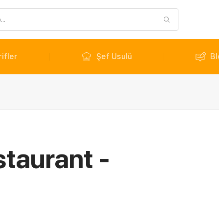
ifler
Şef Usulü
Bl
taurant -