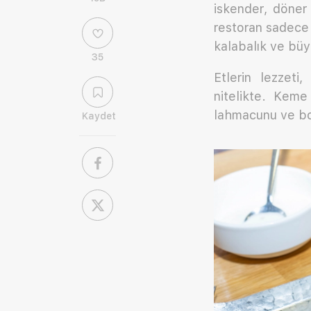
iskender, döner 
restoran sadece 
kalabalık ve büy
35
Etlerin lezzeti
nitelikte. Keme
lahmacunu ve bo
Kaydet