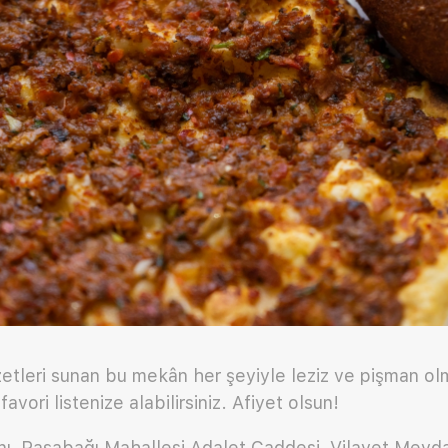
etleri sunan bu mekân her şeyiyle leziz ve pişman ol
avori listenize alabilirsiniz. Afiyet olsun!
Yanı, Paşabağı Mahallesi Adalet Caddesi, Vilayet Meyd