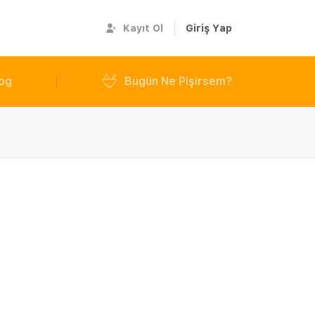
Kayıt Ol
Giriş Yap
og
Bugün Ne Pişirsem?