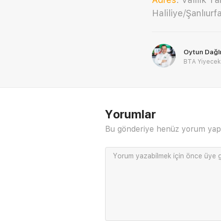
Haliliye/Şanlıurf
Oytun Dağlı
BTA Yiyecek&
Yorumlar
Bu gönderiye henüz yorum yap
Yorum yazabilmek için önce
üye g