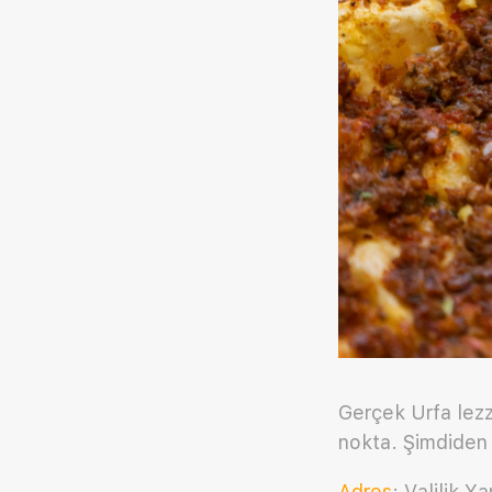
Gerçek Urfa lezz
nokta. Şimdiden f
Adres
: Valilik 