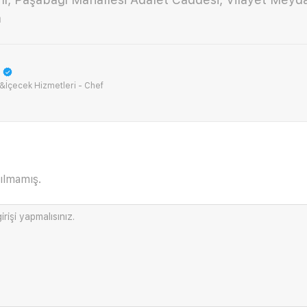
a
İçecek Hizmetleri - Chef
ılmamış.
irişi
yapmalısınız.