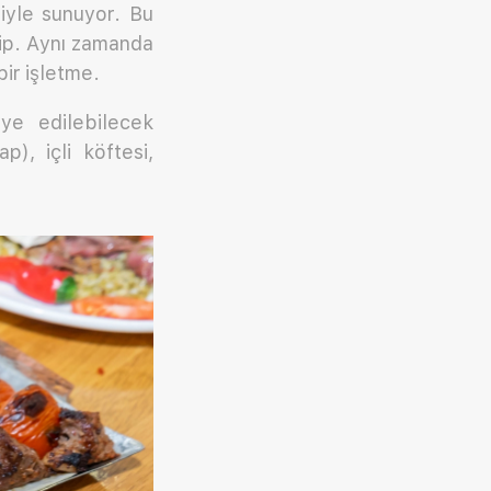
liyle sunuyor. Bu
hip. Aynı zamanda
ir işletme.
iye edilebilecek
), içli köftesi,