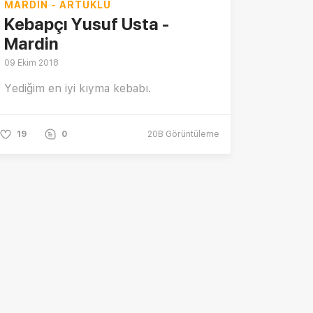
MARDIN - ARTUKLU
Kebapçı Yusuf Usta -
Mardin
09 Ekim 2018
Yediğim en iyi kıyma kebabı.
19
0
20B
Görüntüleme