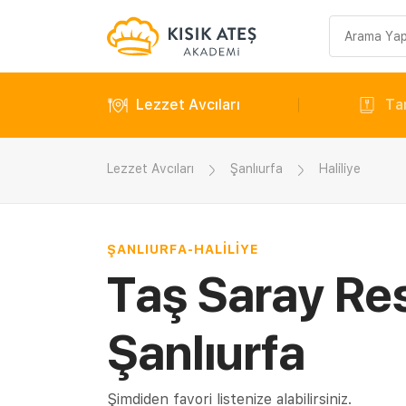
Arama
sorgusu
Lezzet Avcıları
Tar
Lezzet Avcıları
Şanlıurfa
Haliliye
ŞANLIURFA
-
HALILIYE
Taş Saray Res
Şanlıurfa
Şimdiden favori listenize alabilirsiniz.