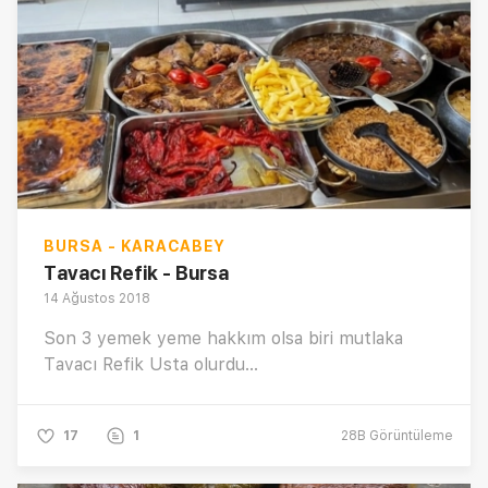
BURSA - KARACABEY
Tavacı Refik - Bursa
14 Ağustos 2018
Son 3 yemek yeme hakkım olsa biri mutlaka
Tavacı Refik Usta olurdu...
17
1
28B
Görüntüleme