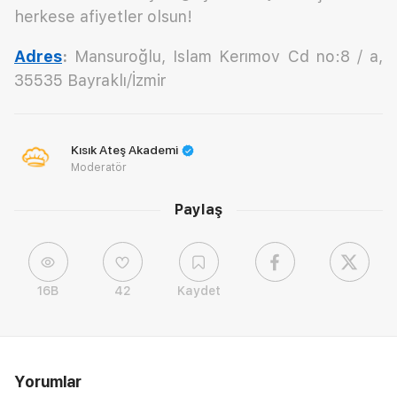
herkese afiyetler olsun!
Adres
:
Mansuroğlu, Islam Kerımov Cd no:8 / a,
35535 Bayraklı/İzmir
Kısık Ateş Akademi
Moderatör
Paylaş
16B
42
Kaydet
Yorumlar