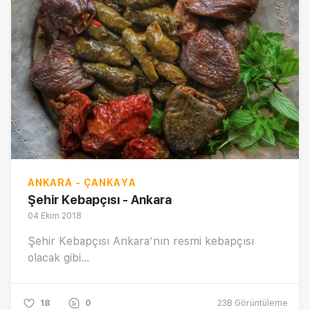
ANKARA - ÇANKAYA
Şehir Kebapçısı - Ankara
04 Ekim 2018
Şehir Kebapçısı Ankara’nın resmi kebapçısı
olacak gibi...
18
0
23B
Görüntüleme