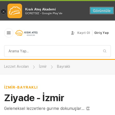
Kısık Ateş Akademi
Görüntüle
×
ÜCRETSİZ - Google Play'de
Kayıt Ol
Giriş Yap
Arama
sorgusu
Lezzet Avcıları
İzmir
Bayraklı
İZMIR
-
BAYRAKLI
Ziyade - İzmir
Geleneksel lezzetlere gurme dokunuşlar... 👏