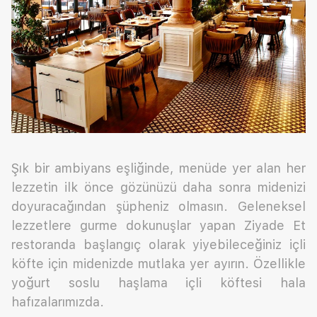
Şık bir ambiyans eşliğinde, menüde yer alan her
lezzetin ilk önce gözünüzü daha sonra midenizi
doyuracağından şüpheniz olmasın. Geleneksel
lezzetlere gurme dokunuşlar yapan Ziyade Et
restoranda başlangıç olarak yiyebileceğiniz içli
köfte için midenizde mutlaka yer ayırın. Özellikle
yoğurt soslu haşlama içli köftesi hala
hafızalarımızda.