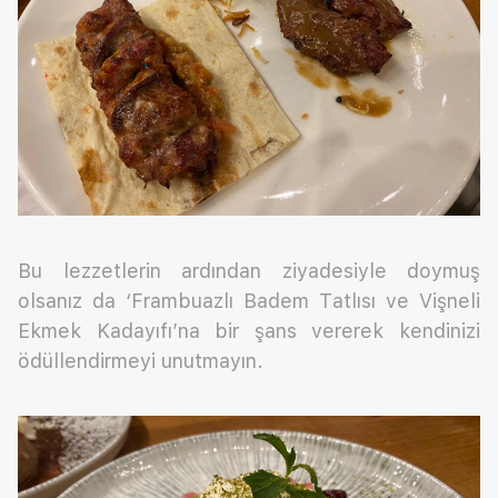
Bu lezzetlerin ardından ziyadesiyle doymuş
olsanız da ‘Frambuazlı Badem Tatlısı ve Vişneli
Ekmek Kadayıfı’na bir şans vererek kendinizi
ödüllendirmeyi unutmayın.