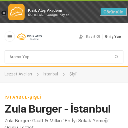
Kısık Ateş Akademi
Görüntüle
×
ÜCRETSİZ - Google Play'de
Kayıt Ol
Giriş Yap
Arama
sorgusu
Lezzet Avcıları
İstanbul
Şişli
İSTANBUL
-
ŞIŞLI
Zula Burger - İstanbul
Zula Burger: Gault & Millau ‘En İyi Sokak Yemeği’
Ödüllü Lezzet