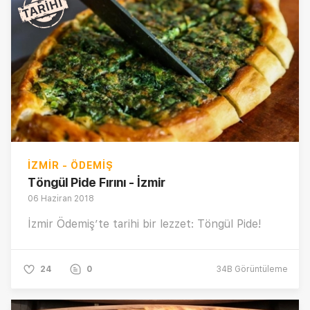
İZMIR - ÖDEMIŞ
Töngül Pide Fırını - İzmir
06 Haziran 2018
İzmir Ödemiş’te tarihi bir lezzet: Töngül Pide!
24
0
34B
Görüntüleme