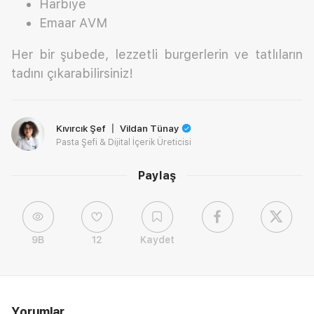
Harbiye
Emaar AVM
Her bir şubede, lezzetli burgerlerin ve tatlıların
tadını çıkarabilirsiniz!
Kıvırcık Şef 〡 Vildan Tünay
Pasta Şefi & Dijital İçerik Üreticisi
Paylaş
9B
12
Kaydet
Yorumlar