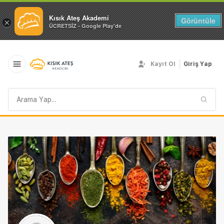
Kısık Ateş Akademi
Görüntüle
×
ÜCRETSİZ - Google Play'de
Kayıt Ol
Giriş Yap
Arama
sorgusu