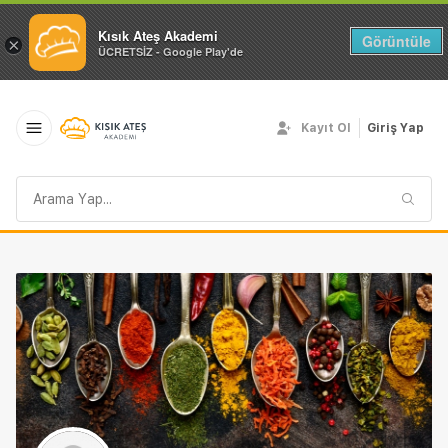
Kısık Ateş Akademi
Görüntüle
×
ÜCRETSİZ - Google Play'de
Kayıt Ol
Giriş Yap
Arama
sorgusu