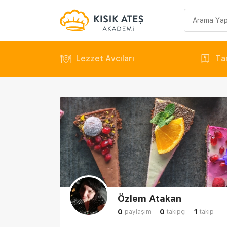
Arama
sorgusu
Lezzet Avcıları
Tar
Özlem Atakan
0
0
1
paylaşım
takipçi
takip