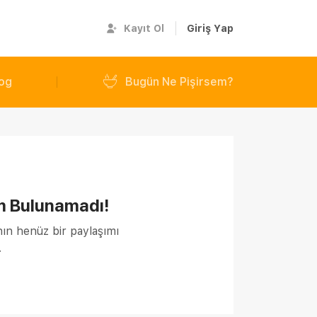
Kayıt Ol
Giriş Yap
og
Bugün Ne Pişirsem?
m Bulunamadı!
nın henüz bir paylaşımı
.