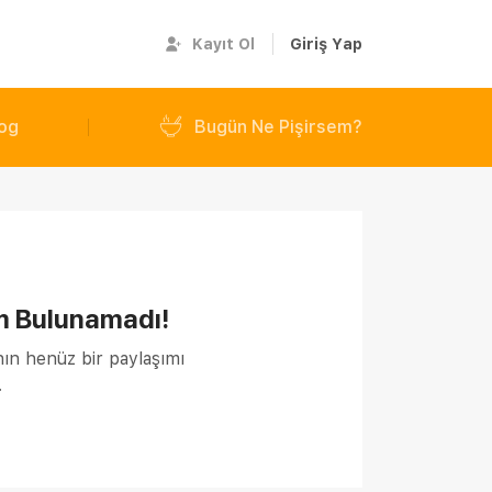
Kayıt Ol
Giriş Yap
og
Bugün Ne Pişirsem?
m Bulunamadı!
nın henüz bir paylaşımı
.