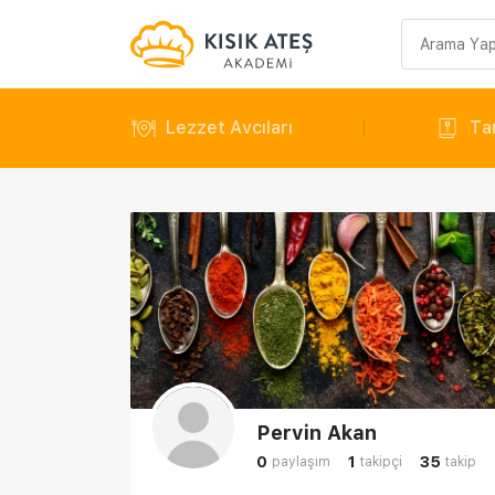
Arama
sorgusu
Lezzet Avcıları
Tar
Pervin Akan
0
1
35
paylaşım
takipçi
takip