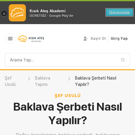
Kısık Ateş Akademi
Görüntüle
×
ÜCRETSİZ - Google Play'de
Kayıt Ol
Giriş Yap
Arama
sorgusu
Şef
Baklava
Baklava Şerbeti Nasıl
Usulü
Yapımı
Yapılır?
ŞEF USULÜ
Baklava Şerbeti Nasıl
Yapılır?