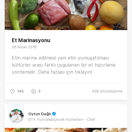
Et Marinasyonu
08 Nisan 2018
Etin marine edilmesi yani etin yumuşatılması
kültürler arası farklı uygulanan bir et hazırlama
yöntemidir. Daha fazlası için tıklayın!
145
3
40B
Görüntüleme
Oytun Dağlı
BTA Yiyecek&İçecek Hizmetleri - Chef