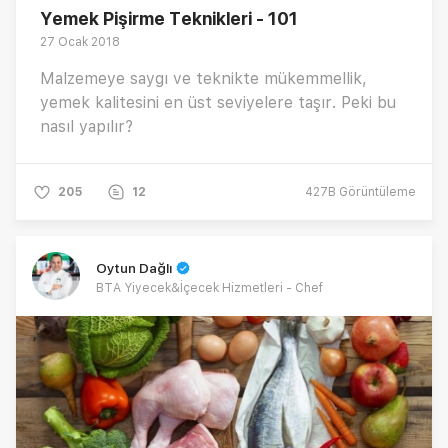
Yemek Pişirme Teknikleri - 101
27 Ocak 2018
Malzemeye saygı ve teknikte mükemmellik,
yemek kalitesini en üst seviyelere taşır. Peki bu
nasıl yapılır?
205
12
427B
Görüntüleme
Oytun Dağlı
BTA Yiyecek&İçecek Hizmetleri - Chef