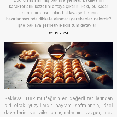
Doğru hazırlanmış baklava şerbeti, baklavanın
karakteristik lezzetini ortaya çıkarır. Peki, bu kadar
önemli bir unsur olan baklava şerbetinin
hazırlanmasında dikkate alınması gerekenler nelerdir?
İşte baklava şerbetiyle ilgili tüm detaylar…
03.12.2024
Baklava, Türk mutfağının en değerli tatlılarından
biri olrak yüzyıllardır bayram sofralarının, özel
davetlerin ve aile buluşmalarının vazgeçilmez