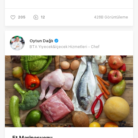
205
12
428B
Görüntüleme
Oytun Dağlı
BTA Yiyecek&İçecek Hizmetleri - Chef
Et Marinasyonu