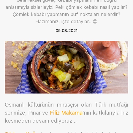
Geleneksel güveç kebabı yapmanın en doğru
anlatımıyla sizlerleyiz! Peki çömlek kebabı nasıl yapılır?
Çömlek kebabı yapmanın püf noktaları nelerdir?
Hazırsanız, işte detaylar...😊
05.03.2021
Osmanlı kültürünün mirasçısı olan Türk mutfağı
serimize, Pınar ve
Filiz Makarna
’nın katkılarıyla hız
kesmeden devam ediyoruz…