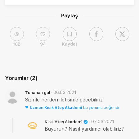
Paylaş
18B
94
Kaydet
Yorumlar
(2)
·
06.03.2021
Tunahan gul
Sizinle nerden iletisime gecebiliriz
Uzman
Kısık Ateş Akademi
bu yorumu beğendi
·
07.03.2021
Kısık Ateş Akademi
Buyurun? Nasıl yardımcı olabiliriz?