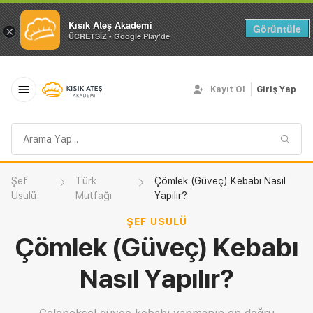
Kısık Ateş Akademi
Görüntüle
×
ÜCRETSİZ - Google Play'de
Kayıt Ol
Giriş Yap
Arama
sorgusu
Şef
Türk
Çömlek (Güveç) Kebabı Nasıl
Usulü
Mutfağı
Yapılır?
ŞEF USULÜ
Çömlek (Güveç) Kebabı
Nasıl Yapılır?