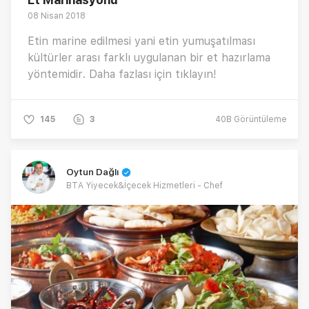
08 Nisan 2018
Etin marine edilmesi yani etin yumuşatılması
kültürler arası farklı uygulanan bir et hazırlama
yöntemidir. Daha fazlası için tıklayın!
145
3
40B
Görüntüleme
Oytun Dağlı
BTA Yiyecek&İçecek Hizmetleri - Chef