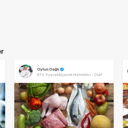
er
Oytun Dağlı
BTA Yiyecek&İçecek Hizmetleri - Chef