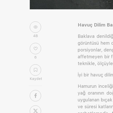
Havuç Dilim Ba
Baklava denildiğ
4B
görüntüsü hem de
porsiyonlar, den
affetmeyen bir 
6
teknikle, ölçüyl
İyi bir havuç dil
Kaydet
Hamurun inceliği
yağ oranının do
uygulanan bıçak 
ve süresi katların