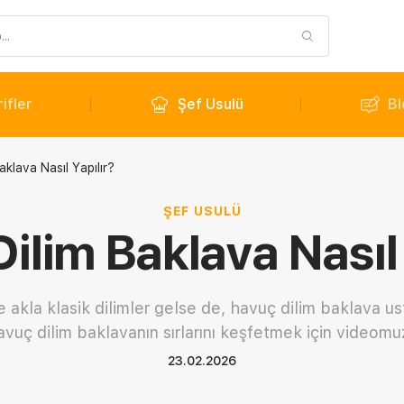
ifler
Şef Usulü
Bl
klava Nasıl Yapılır?
ŞEF USULÜ
ilim Baklava Nasıl 
 akla klasik dilimler gelse de, havuç dilim baklava ust
havuç dilim baklavanın sırlarını keşfetmek için videom
23.02.2026