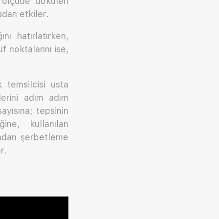
 ölçüde dökülen
udan etkiler.
ı hatırlatırken,
 noktalarını ise,
 temsilcisi usta
lerini adım adım
ayısına; tepsinin
ine, kullanılan
ından şerbetleme
r.