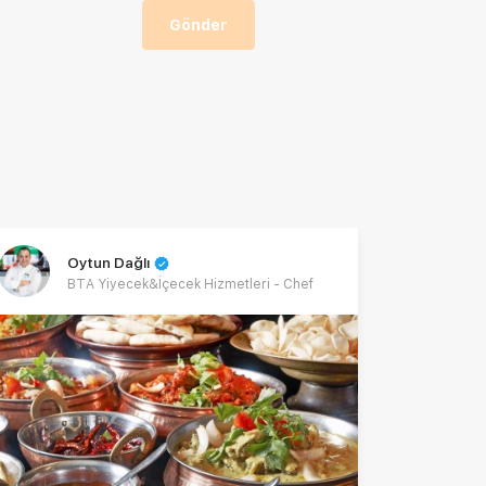
Gönder
Oytun Dağlı
BTA Yiyecek&İçecek Hizmetleri - Chef