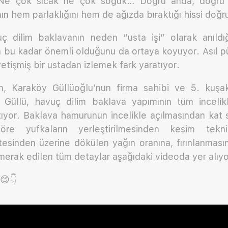
 Ne çok sıcak ne çok soğuk… Doğru anda, doğru
ın hem parlaklığını hem de ağızda bıraktığı hissi doğr
ç dilim baklavanın neden “usta işi” olarak anıldığın
 bu kadar önemli olduğunu da ortaya koyuyor. Asıl püf
etişmiş bir ustadan izlemek fark yaratıyor.
in, Karaköy Güllüoğlu’nun firma sahibi ve 5. kuşak
 Güllü, havuç dilim baklava yapımının tüm incelik
ıyor. Baklava hamurunun incelikle açılmasından kat s
re yufkaların yerleştirilmesinden kesim tekniğ
tesinden üzerine dökülen yağın oranına, fırınlanmas
merak edilen tüm detaylar aşağıdaki videoda yer alıyo
 😊👇