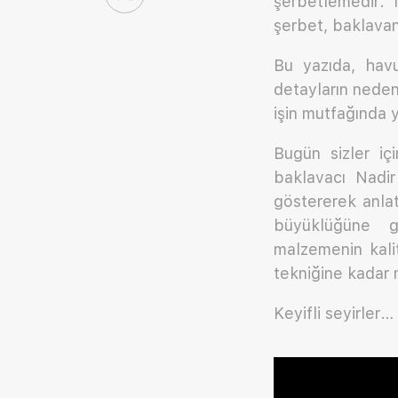
şerbetlemedir.
şerbet, baklavan
Bu yazıda, havu
detayların neden
işin mutfağında y
Bugün sizler iç
baklavacı Nadir
göstererek anlat
büyüklüğüne gö
malzemenin kali
tekniğine kadar 
Keyifli seyirler…