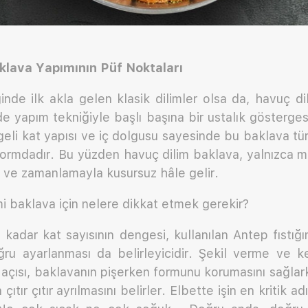
klava Yapımının Püf Noktaları
inde ilk akla gelen klasik dilimler olsa da, havuç 
 yapım tekniğiyle başlı başına bir ustalık gösterge
geli kat yapısı ve iç dolgusu sayesinde bu baklava tür
formdadır. Bu yüzden havuç dilim baklava, yalnızca m
e ve zamanlamayla kusursuz hâle gelir.
imi baklava için nelere dikkat etmek gerekir?
 kadar kat sayısının dengesi, kullanılan Antep fıstığın
ğru ayarlanması da belirleyicidir. Şekil verme ve 
açısı, baklavanın pişerken formunu korumasını sağlarken
 çıtır çıtır ayrılmasını belirler. Elbette işin en kritik a