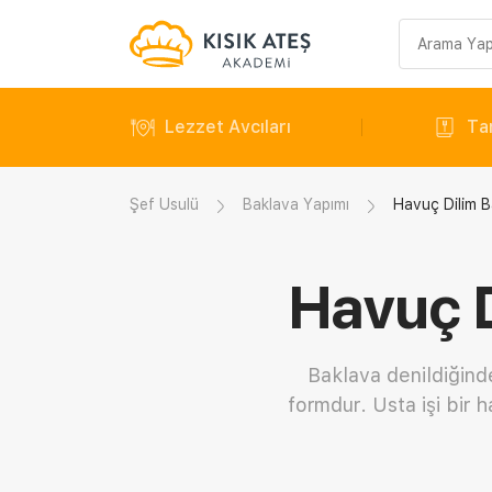
Arama
sorgusu
Lezzet Avcıları
Tar
Şef Usulü
Baklava Yapımı
Havuç Dilim Ba
Havuç D
Baklava denildiğinde
formdur. Usta işi bir 