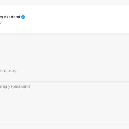
teş Akademi
ör
ılmamış.
irişi
yapmalısınız.