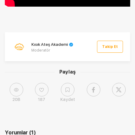
Kısık Ateş Akademi
Takip Et
Moderatör
Paylaş
20B
187
Kaydet
Yorumlar
(1)