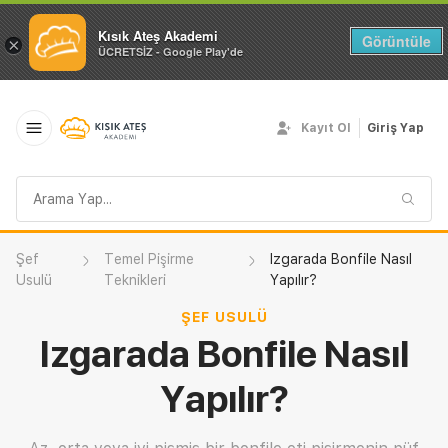
Kısık Ateş Akademi
Görüntüle
×
ÜCRETSİZ - Google Play'de
Kayıt Ol
Giriş Yap
Arama
sorgusu
Şef
Temel Pişirme
Izgarada Bonfile Nasıl
Usulü
Teknikleri
Yapılır?
ŞEF USULÜ
Izgarada Bonfile Nasıl
Yapılır?