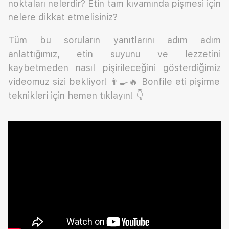
noktaları nelerdir? Etin tam kıvamında pişmesi için
nelere dikkat etmelisiniz?
Tüm bu soruların yanıtlarını adım adım
anlattığımız, etin suyunu ve lezzetini
kaybetmeden nasıl pişirileceğini gösterdiğimiz
videomuz sizi bekliyor! 👨‍🍳🔥 Bonfile eti pişirme
teknikleri için hemen tıklayın! 👇