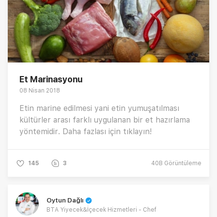
Et Marinasyonu
08 Nisan 2018
Etin marine edilmesi yani etin yumuşatılması
kültürler arası farklı uygulanan bir et hazırlama
yöntemidir. Daha fazlası için tıklayın!
145
3
40B
Görüntüleme
Oytun Dağlı
BTA Yiyecek&İçecek Hizmetleri - Chef