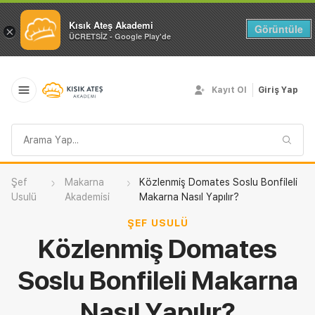
Kısık Ateş Akademi
Görüntüle
×
ÜCRETSİZ - Google Play'de
Kayıt Ol
Giriş Yap
Arama
sorgusu
Şef
Makarna
Közlenmiş Domates Soslu Bonfileli
Usulü
Akademisi
Makarna Nasıl Yapılır?
ŞEF USULÜ
Közlenmiş Domates
Soslu Bonfileli Makarna
Nasıl Yapılır?