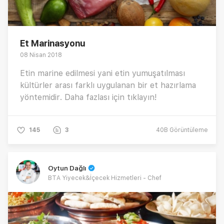
Et Marinasyonu
08 Nisan 2018
Etin marine edilmesi yani etin yumuşatılması
kültürler arası farklı uygulanan bir et hazırlama
yöntemidir. Daha fazlası için tıklayın!
145
3
40B
Görüntüleme
Oytun Dağlı
BTA Yiyecek&İçecek Hizmetleri - Chef