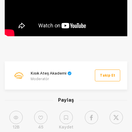
Kısık Ateş Akademi
Takip Et
Moderatör
Paylaş
12B
45
Kaydet