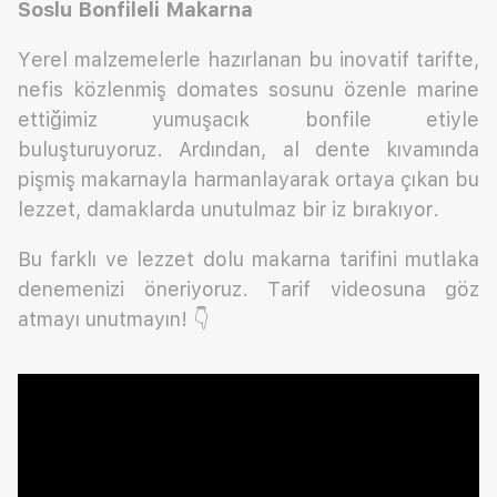
Soslu Bonfileli Makarna
Yerel malzemelerle hazırlanan bu inovatif tarifte,
nefis közlenmiş domates sosunu özenle marine
ettiğimiz yumuşacık bonfile etiyle
buluşturuyoruz. Ardından, al dente kıvamında
pişmiş makarnayla harmanlayarak ortaya çıkan bu
lezzet, damaklarda unutulmaz bir iz bırakıyor.
Bu farklı ve lezzet dolu makarna tarifini mutlaka
denemenizi öneriyoruz. Tarif videosuna göz
atmayı unutmayın! 👇