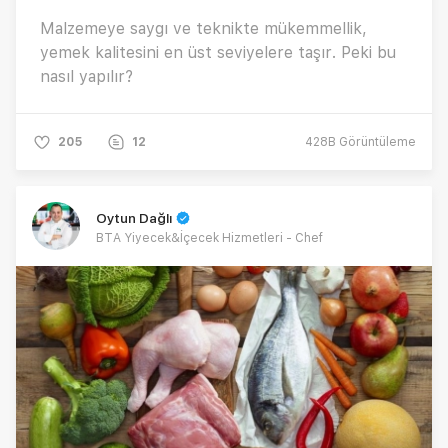
Malzemeye saygı ve teknikte mükemmellik,
yemek kalitesini en üst seviyelere taşır. Peki bu
nasıl yapılır?
205
12
428B
Görüntüleme
Oytun Dağlı
BTA Yiyecek&İçecek Hizmetleri - Chef