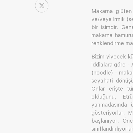
Makarna glüten 
ve/veya irmik (se
bir isimdir. Ge
makarna hamuru 
renklendirme madd
Bizim yiyecek k
iddialara göre -
(noodle) - makar
seyahati dönüşü
Onlar erişte t
olduğunu, Etrüs
yarımadasında ü
gösteriyorlar. 
başlanıyor. Önc
sınıflandırılıyorla