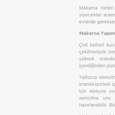
Makarna türle
yiyecekler arası
evlerde gerekse r
Makarna Yapımı
Çok kaliteli ku
çekilmesiyle üre
yüksek oranda
içerdiğinden pür
Yalnızca semoli
oranda protein i
için epeyce yo
semolina unu i
hazırlanabilir. B