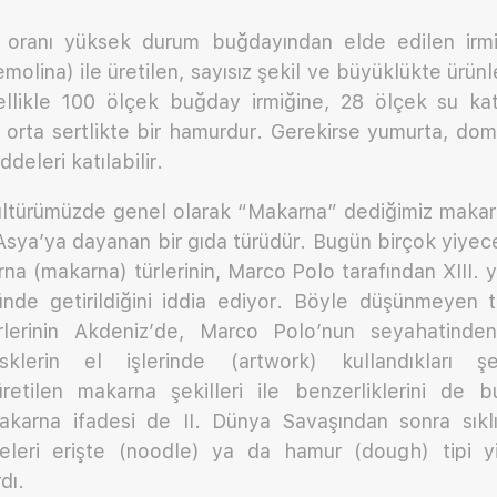
oranı yüksek durum buğdayından elde edilen irmik
molina) ile üretilen, sayısız şekil ve büyüklükte ürün
nellikle 100 ölçek buğday irmiğine, 28 ölçek su kat
orta sertlikte bir hamurdur. Gerekirse yumurta, dom
eleri katılabilir.
ültürümüzde genel olarak “Makarna” dediğimiz makarna
 Asya’ya dayanan bir gıda türüdür. Bugün birçok yiyecek
na (makarna) türlerinin, Marco Polo tarafından XIII.
nde getirildiğini iddia ediyor. Böyle düşünmeyen ta
ürlerinin Akdeniz’de, Marco Polo’nun seyahatind
klerin el işlerinde (artwork) kullandıkları şeki
retilen makarna şekilleri ile benzerliklerini de b
Makarna ifadesi de II. Dünya Savaşından sonra sıklı
eleri erişte (noodle) ya da hamur (dough) tipi y
rdı.