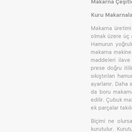
Makarna Çeşitle
Kuru Makarnala
Makarna üretimi
olmak üzere üç a
Hamurun yoğrulma
makarna makinele
maddeleri ilave
prese doğru itil
sıkıştırılan ham
ayarlanır. Daha 
da boru makarnal
edilir. Çubuk ma
ek parçalar takılı
Biçimi ne olurs
kurutulur. Kurut