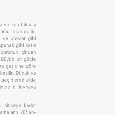
i ve kurutulması
amur elde edilir.
ı ve presler gibi
spanak gibi katkı
 borunun içinden
. Büyük bir güçle
­na çeşidine göre
kesilir. Düdük ya
geçi­rilerek elde
 de­likli levhaya
e ininceye kadar
arnaların küflen­