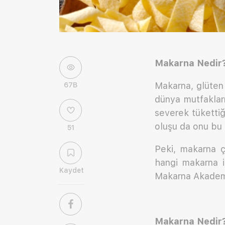
Makarna Nedir?
Makarna, glüten
67B
dünya mutfaklar
severek tükettiğ
oluşu da onu bu 
51
Peki, makarna çe
hangi makarna i
Kaydet
Makarna Akademisi
Makarna Nedir