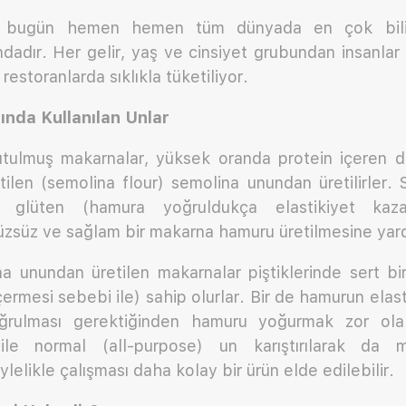
ri bugün hemen hemen tüm dünyada en çok bili
ndadır. Her gelir, yaş ve cinsiyet grubundan insanlar
estoranlarda sıklıkla tüketiliyor.
nda Kullanılan Unlar
rutulmuş makarnalar, yüksek oranda protein içeren 
tilen (semolina flour) semolina unundan üretilirler.
 glüten (hamura yoğruldukça elastikiyet kazan
üzsüz ve sağlam bir makarna hamuru üretilmesine yard
na unundan üretilen makarnalar piştiklerinde sert bi
çermesi sebebi ile) sahip olurlar. Bir de hamurun elas
ğrulması gerektiğinden hamuru yoğurmak zor olabi
le normal (all-purpose) un karıştırılarak da
öylelikle çalışması daha kolay bir ürün elde edilebilir.