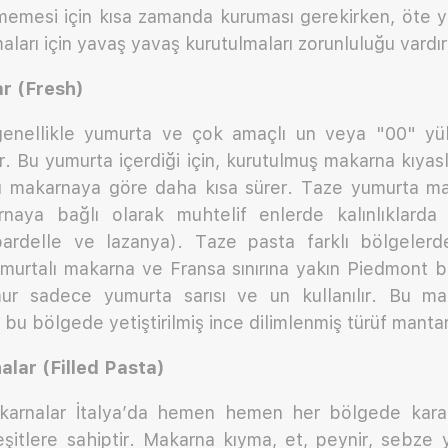
emesi için kısa zamanda kuruması gerekirken, öte ya
ları için yavaş yavaş kurutulmaları zorunluluğu vardır
r (Fresh)
enellikle yumurta ve çok amaçlı un veya "00" yü
ılır. Bu yumurta içerdiği için, kurutulmuş makarna kıy
u makarnaya göre daha kısa sürer. Taze yumurta ma
naya bağlı olarak muhtelif enlerde kalınlıklarda ü
pardelle ve lazanya). Taze pasta farklı bölgelerde f
murtalı makarna ve Fransa sınırına yakın Piedmont bö
r sadece yumurta sarısı ve un kullanılır. Bu mak
bu bölgede yetiştirilmiş ince dilimlenmiş türüf mantarı 
lar (Filled Pasta)
arnalar İtalya’da hemen hemen her bölgede karakt
şitlere sahiptir. Makarna kıyma, et, peynir, sebze y