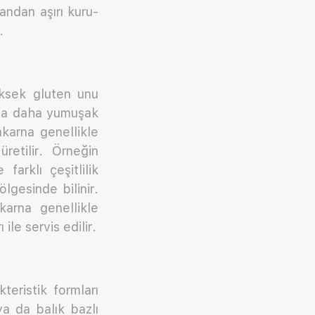
ndan aşırı kuru­
.
ksek gluten unu
asla daha yumuşak
karna genellikle
retilir. Örneğin
arklı çeşitlilik
lgesinde bilinir.
arna genellikle
ile servis edilir.
eristik formları
a da balık bazlı