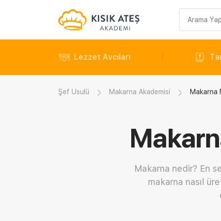
Arama
sorgusu
Lezzet Avcıları
Tar
Şef Usulü
Makarna Akademisi
Makarna N
Makarna
Makarna nedir? En se
makarna nasıl üre