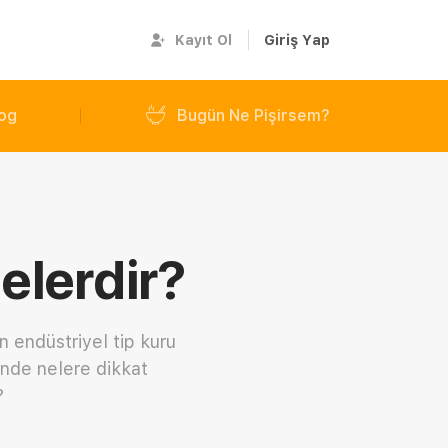
Kayıt Ol
Giriş Yap
og
Bugün Ne Pişirsem?
elerdir?
 endüstriyel tip kuru
inde nelere dikkat
?