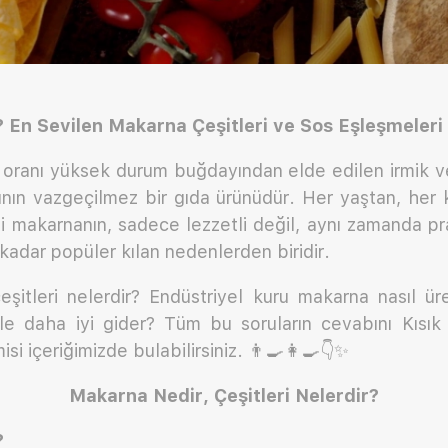
 En Sevilen Makarna Çeşitleri ve Sos Eşleşmeleri
 oranı yüksek durum buğdayından elde edilen irmik ve
ının vazgeçilmez bir gıda ürünüdür. Her yaştan, her 
i makarnanın, sadece lezzetli değil, aynı zamanda p
kadar popüler kılan nedenlerden biridir.
şitleri nelerdir? Endüstriyel kuru makarna nasıl üre
le daha iyi gider? Tüm bu soruların cevabını Kısı
 içeriğimizde bulabilirsiniz. 👨‍🍳👩‍🍳👇✨
Makarna Nedir, Çeşitleri Nelerdir?
?