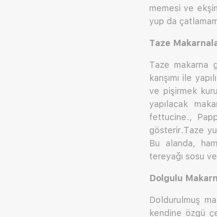
memesi ve ekşim
yup da çatlamama
Taze Makarnala
Taze makarna g
karışımı ile yap
ve pişirmek kur
yapılacak makar
fettucine., Pap
gösterir.Taze yu
Bu alanda, hamu
tereyağı sosu ve 
Dolgulu Makarna
Doldurulmuş mak
kendine özgü çe