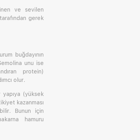
nen ve sevilen
 tarafından gerek
durum buğdayının
 Semolina unu ise
dıran protein)
ımcı olur.
r yapıya (yüksek
tikiyet kazanması
lir. Bunun için
 makarna hamuru