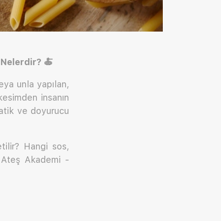
 Nelerdir?
🍝
ya unla yapılan,
kesimden insanın
ratik ve doyurucu
tilir? Hangi sos,
k Ateş Akademi -