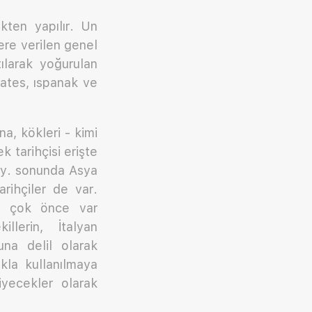
ten yapılır. Un
lere verilen genel
ılarak yoğurulan
ates, ıspanak ve
, kökleri - kimi
 tarihçisi erişte
 yy. sonunda Asya
rihçiler de var.
en çok önce var
llerin, İtalyan
una delil olarak
kla kullanılmaya
iyecekler olarak