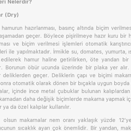
ri Nelerdir?
r (Dry)
 hamurun hazırlanması, basınç altında biçim verilmes
şamadan geçer. Böylece pişirilmeye hazır kuru bir h
sı ve biçim verilmesi işlemleri otomatik karıştırıc
ri ile yapılmaktadır. İrmikle su, doma­tes, yumurta, ı
 edilerek hamur haline getirilir­ken, öte yandan bir
ir. Borunun öbür ucunda üzerinde bir plaka yer alır
ur delik­lerden geçer. Deliklerin çapı ve biçimi makar
sonra oto­matik olarak dönen bir bıçakla uygun boyda 
ar, içinde ince metal çubuklar bulunan kalıplardan 
karnadan daha değişik biçimlerde makarna yapmak için
r ya da özel kalıplar kullanılır.
a olsun makarnalar nem oranı yaklaşık yüzde 12′y
ucunun sıcaklık ayarı çok önemlidir. Bir yandan, mak