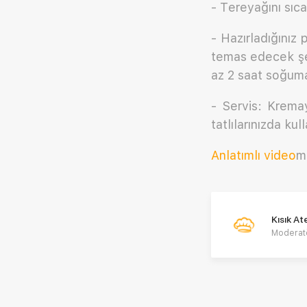
- Tereyağını sıc
- Hazırladığınız 
temas edecek şek
az 2 saat soğuma
- Servis: Krema
tatlılarınızda kul
Anlatımlı video
m
Kısık A
Moderat