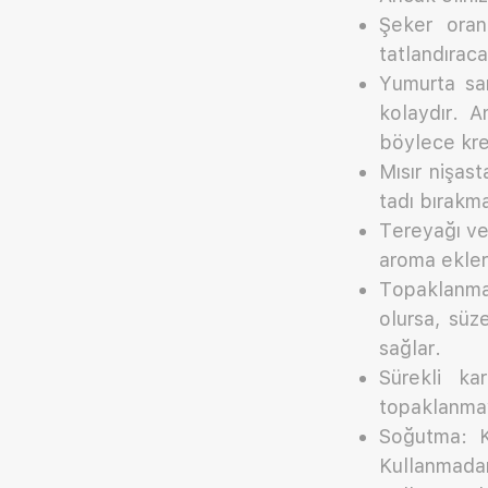
Şeker oran
tatlandıraca
Yumurta sar
kolaydır. 
böylece kre
Mısır nişast
tadı bırakma
Tereyağı ve
aroma ekler
Topaklanma
olursa, süz
sağlar.
Sürekli ka
topaklanmay
Soğutma: K
Kullanmadan