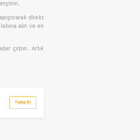
ıştırın.
apıştırarak direkt
labına alın ve en
ar çırpın. Artık
Takip Et