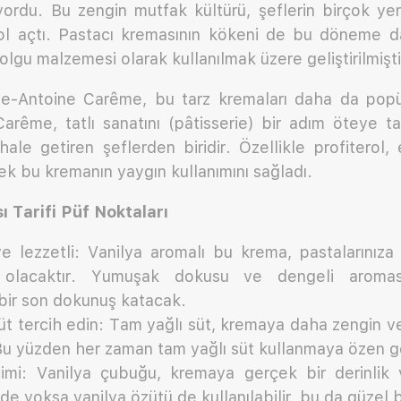
rdu. Bu zengin mutfak kültürü, şeflerin birçok yeni
yol açtı. Pastacı kremasının kökeni de bu döneme 
olgu malzemesi olarak kullanılmak üzere geliştirilmişti
ie-Antoine Carême, bu tarz kremaları daha da popü
 Carême, tatlı sanatını (pâtisserie) bir adım öteye t
e hale getiren şeflerden biridir. Özellikle profiterol
rerek bu kremanın yaygın kullanımını sağladı.
 Tarifi Püf Noktaları
e lezzetli: Vanilya aromalı bu krema, pastalarınıza
olacaktır. Yumuşak dokusu ve dengeli aromasıyl
ir son dokunuş katacak.
üt tercih edin: Tam yağlı süt, kremaya daha zengin v
 Bu yüzden her zaman tam yağlı süt kullanmaya özen g
çimi: Vanilya çubuğu, kremaya gerçek bir derinlik
de yoksa vanilya özütü de kullanılabilir, bu da güzel b