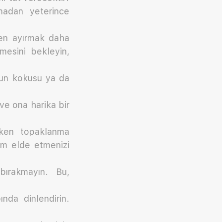
pmadan yeterince
kken ayırmak daha
mesini bekleyin,
n un kokusu ya da
ve ona harika bir
rken topaklanma
vam elde etmenizi
 bırakmayın. Bu,
da dinlendirin.