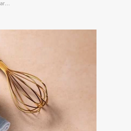
ar...