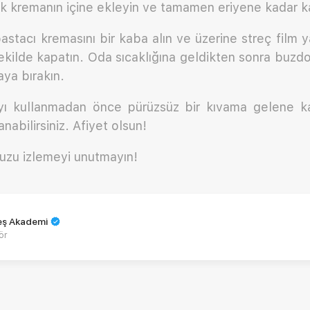
ak kremanın içine ekleyin ve tamamen eriyene kadar kar
pastacı kremasını bir kaba alın ve üzerine streç film y
ilde kapatın. Oda sıcaklığına geldikten sonra buzdo
ya bırakın.
yı kullanmadan önce pürüzsüz bir kıvama gelene kad
lanabilirsiniz. Afiyet olsun!
uzu izlemeyi unutmayın!
teş Akademi
ör