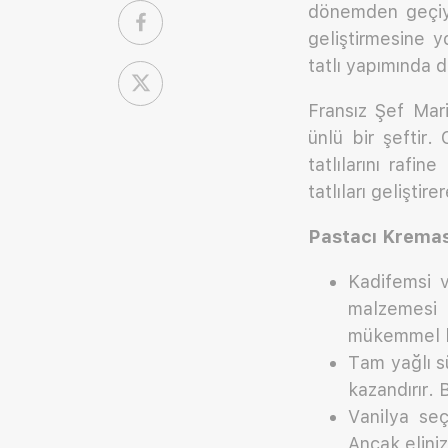
dönemden geçiyo
geliştirmesine 
tatlı yapımında d
Fransız Şef Mar
ünlü bir şeftir.
tatlılarını rafin
tatlıları gelişti
Pastacı Kreması
Kadifemsi v
malzemesi 
mükemmel b
Tam yağlı s
kazandırır.
Vanilya se
Ancak eliniz