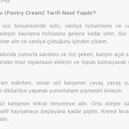
 (Pastry Cream) Tarifi Nasıl Yapılır?
 sos tenceresinde sütü, vanilya tohumlarını ve v
 ateşte kaynama noktasına gelene kadar ısıtın. Süt h
ktan alın ve vanilya çubuğunu içinden çıkarın.
kabında yumurta sarılarını ve toz şekeri, karışım açık s
dından mısır nişastasını ekleyin ve topak kalmayacak
m ederken, ısınan süt karışımını yavaş yavaş yum
i dikkatlice yaparak yumurtaların pişmesini önleyin.
t karışımını tekrar tencereye alın. Orta ateşte süre
afif kaynamaya başlayana kadar pişirin. Krema kıv
lın.