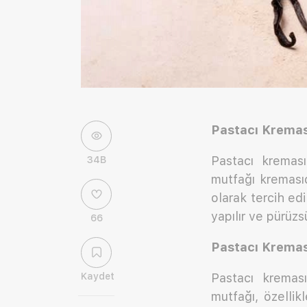
Pastacı Kremas
Pastacı kreması
34B
mutfağı kremasıdı
olarak tercih edi
yapılır ve pürüzs
66
Pastacı Kreması
Kaydet
Pastacı kreması
mutfağı, özellik