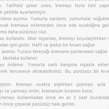
ı: Tarifteki şeker oranı, kremayı fazla tatlı ya
k şekilde ayarlanmıştır.
ılarını ayırma: Yumurta sarılarını, yumurtalar soğu
Ancak kremaya eklemeden önce oda sıcaklığına gel
ma daha pürüzsüz olur.
ası kullanımı: Mısır nişastası, kremayı koyulaştırırke
dan işini görür. Hafif ve ipeksi bir kıvam sağlar.
 aroma: Tuzsuz tereyağı kremanın parlamasını sağlar 
. Mutlaka kullanın!
yı önleme: Yumurta sarılı karışıma nişasta ekle
erek tencereye aktarabilirsiniz. Bu, pürüzsüz bir kı
rıştırın: Kremayı ocakta pişirirken çırpmayı asla
ı ve yanmayı önler, kremanızın kıvamını korur.
remayı kullanmadan önce en az 2 saat buzdolabın
 önce çırparak pürüzsüz hale getirin.