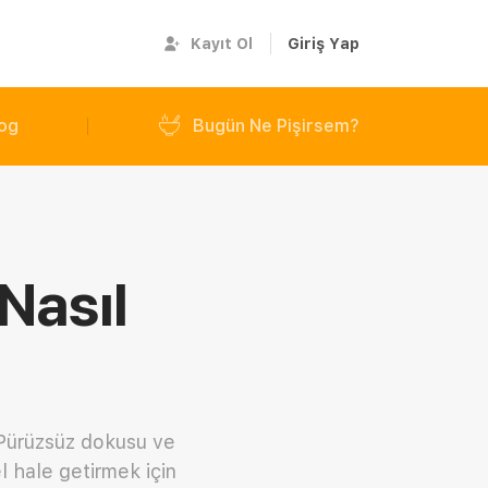
Kayıt Ol
Giriş Yap
og
Bugün Ne Pişirsem?
Nasıl
 Pürüzsüz dokusu ve
l hale getirmek için