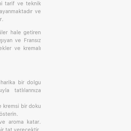
 tarif ve teknik
dayanmaktadır ve
r.
ler hale getiren
aşıyan ve Fransız
, ekler ve kremalı
 harika bir dolgu
a tatlılarınıza
e kremsi bir doku
österin.
 ve aroma katar.
ir tat verecektir.