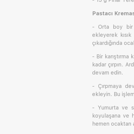
Pastacı Kreması
- Orta boy bir
ekleyerek kısık
çıkardığında oca
- Bir karıştırma 
kadar çırpın. Ar
devam edin.
- Çırpmaya deva
ekleyin. Bu işlem
- Yumurta ve sü
koyulaşana ve h
hemen ocaktan a