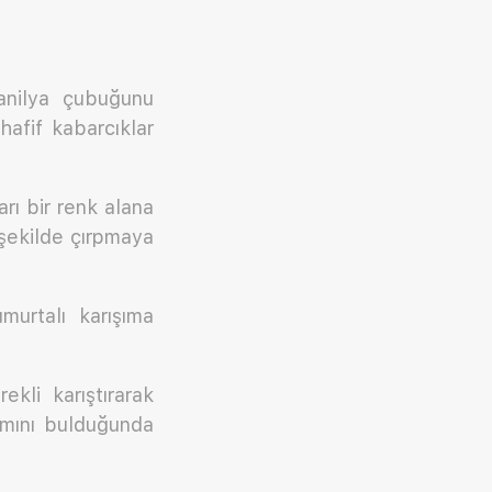
anilya çubuğunu
afif kabarcıklar
arı bir renk alana
 şekilde çırpmaya
urtalı karışıma
kli karıştırarak
amını bulduğunda