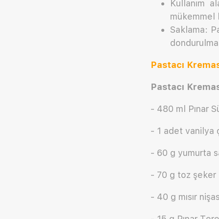
Kullanım ala
mükemmel bi
Saklama: Pa
dondurulmas
Pastacı Kremas
Pastacı Kremas
- 480 ml Pınar S
- 1 adet vanilya
- 60 g yumurta sa
- 70 g toz şeker
- 40 g mısır nişa
- 15 g Pınar Ter