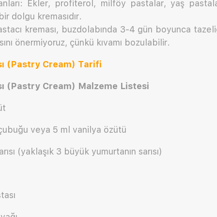
nları: Ekler, profiterol, milföy pastalar, yaş pastala
r dolgu kremasıdır.
stacı kreması, buzdolabında 3-4 gün boyunca tazeliğ
ını önermiyoruz, çünkü kıvamı bozulabilir.
ı (Pastry Cream) Tarifi
ı (Pastry Cream) Malzeme Listesi
üt
 çubuğu veya 5 ml vanilya özütü
rısı (yaklaşık 3 büyük yumurtanın sarısı)
stası
eyağı