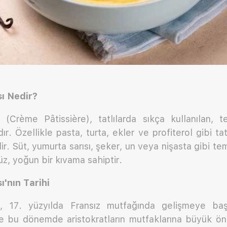
ı Nedir?
 (Crème Pâtissière), tatlılarda sıkça kullanılan, t
r. Özellikle pasta, turta, ekler ve profiterol gibi tat
lir. Süt, yumurta sarısı, şeker, un veya nişasta gibi 
üz, yoğun bir kıvama sahiptir.
'nın Tarihi
, 17. yüzyılda Fransız mutfağında gelişmeye başl
le bu dönemde aristokratların mutfaklarına büyük ön