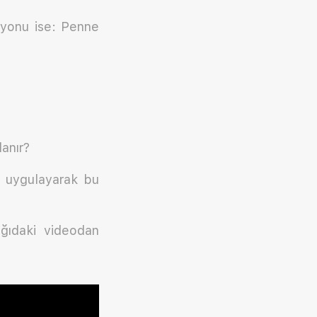
iyonu ise: Penne
anır?
m uygulayarak bu
ğıdaki videodan