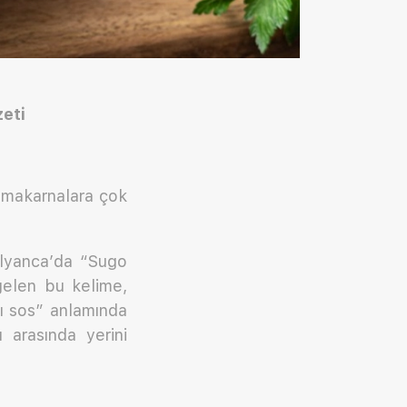
zeti
 makarnalara çok
talyanca’da “Sugo
 gelen bu kelime,
cı sos” anlamında
 arasında yerini