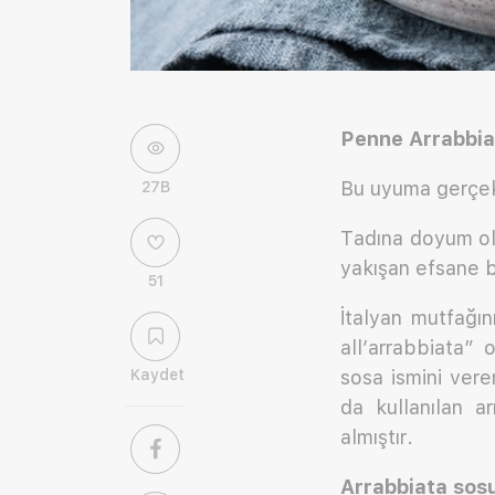
Penne Arrabbiat
Bu uyuma gerçek
27B
Tadına doyum ol
yakışan efsane bi
51
İtalyan mutfağın
all’arrabbiata” 
Kaydet
sosa ismini vere
da kullanılan a
almıştır.
Arrabbiata sosu