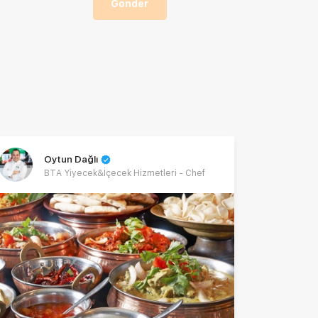
Gönder
Oytun Dağlı
BTA Yiyecek&İçecek Hizmetleri - Chef