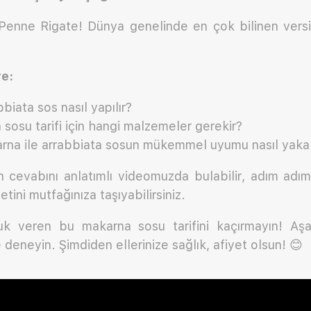
Penne Rigate! Dünya genelinde en çok bilinen vers
re:
bbiata sos nasıl yapılır?
sosu tarifi için hangi malzemeler gerekir?
na ile arrabbiata sosun mükemmel uyumu nasıl yakal
n cevabını anlatımlı videomuzda bulabilir, adım adı
etini mutfağınıza taşıyabilirsiniz.
k veren bu makarna sosu tarifini kaçırmayın! Aşa
deneyin. Şimdiden ellerinize sağlık, afiyet olsun! 😊