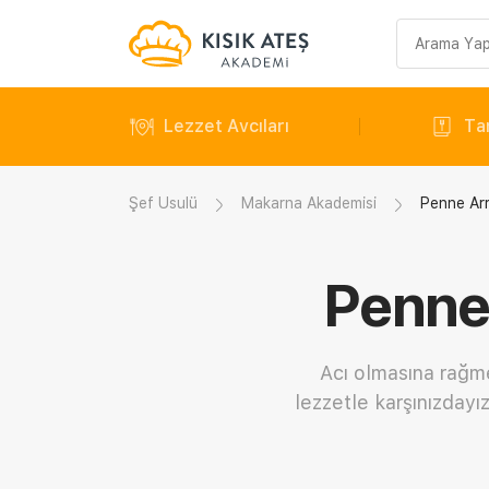
Arama
sorgusu
Lezzet Avcıları
Tar
Şef Usulü
Makarna Akademisi
Penne Arr
Penne 
Acı olmasına rağme
lezzetle karşınızdayı