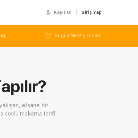
Kayıt Ol
Giriş Yap
og
Bugün Ne Pişirsem?
apılır?
yakışan, efsane bir
a soslu makarna tarifi