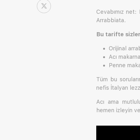
Cevabımız net: 
Arrabbiata.
Bu tarifte sizle
Orijinal arra
Acı makarna 
Penne makar
Tüm bu soruları
nefis İtalyan lezz
Acı ama mutlulu
hemen izleyin ve 