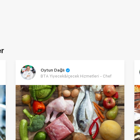
er
Oytun Dağlı
BTA Yiyecek&İçecek Hizmetleri - Chef