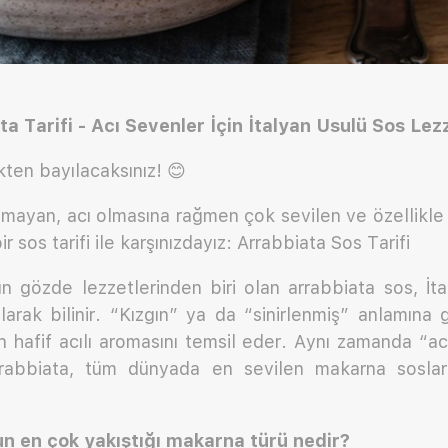
a Tarifi - Acı Sevenler İçin İtalyan Usulü Sos Lez
ten bayılacaksınız! 😊
mayan, acı olmasına rağmen çok sevilen ve özellikle
r sos tarifi ile karşınızdayız: Arrabbiata Sos Tarifi
ın gözde lezzetlerinden biri olan arrabbiata sos, İ
olarak bilinir. “Kızgın” ya da “sinirlenmiş” anlamına
n hafif acılı aromasını temsil eder. Aynı zamanda “a
rrabbiata, tüm dünyada en sevilen makarna sosları
n en çok yakıştığı makarna türü nedir?