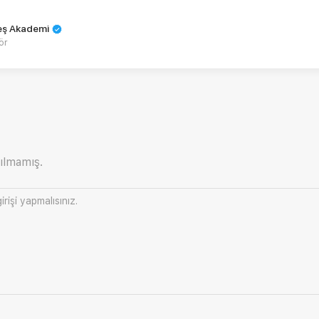
teş Akademi
ör
ılmamış.
irişi
yapmalısınız.