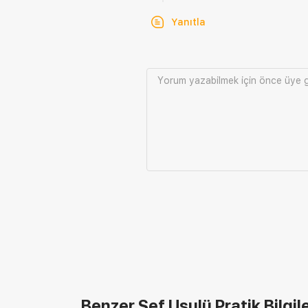
Yanıtla
Yorum yazabilmek için önce
üye g
Benzer Şef Usulü Pratik Bilgil