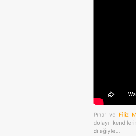
Pınar ve
Filiz 
dolayı kendile
dileğiyle…