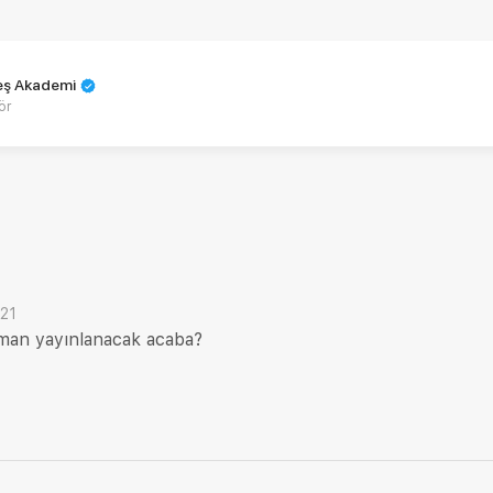
teş Akademi
ör
021
aman yayınlanacak acaba?