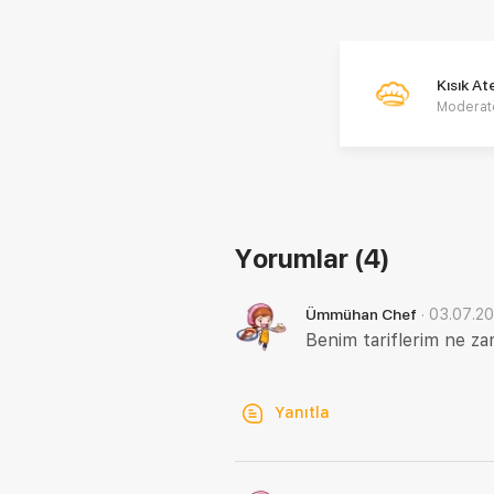
Kısık A
Moderat
Yorumlar
(4)
·
03.07.2
Ümmühan Chef
Benim tariflerim ne z
Yanıtla