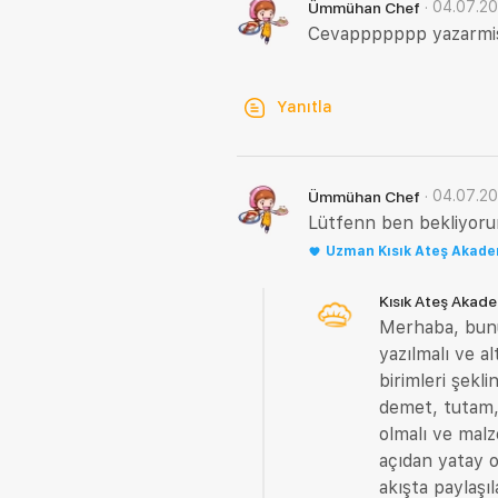
·
04.07.2
Ümmühan Chef
Cevappppppp yazarmis
Yanıtla
·
04.07.2
Ümmühan Chef
Lütfenn ben bekliyor
Uzman
Kısık Ateş Akad
Kısık Ateş Akad
Merhaba, bunun
yazılmalı ve al
birimleri şekli
demet, tutam, 
olmalı ve malze
açıdan yatay o
akışta paylaşıl