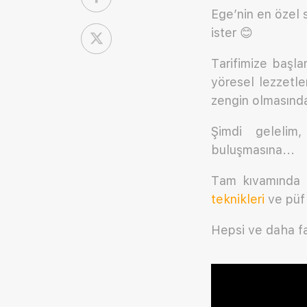
Ege’nin en özel 
ister 😊
Tarifimize başla
yöresel lezzetle
zengin olmasında
Şimdi gelelim
buluşmasına...
Tam kıvamında ze
teknikleri
ve püf 
Hepsi ve daha faz