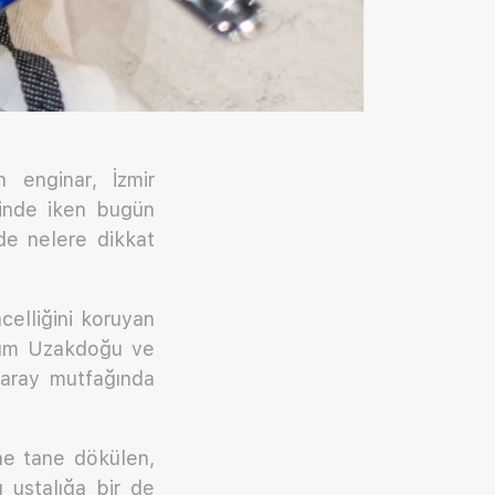
n enginar, İzmir
minde iken bugün
nde nelere dikkat
elliğini koruyan
 tüm Uzakdoğu ve
saray mutfağında
ne tane dökülen,
 ustalığa bir de