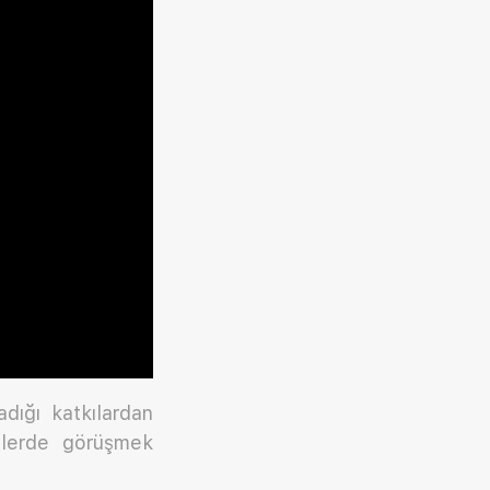
adığı katkılardan
mlerde görüşmek