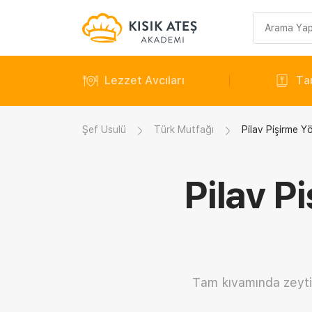
Arama
sorgusu
Lezzet Avcıları
Tar
Şef Usulü
Türk Mutfağı
Pilav Pişirme Yö
Pilav P
Tam kıvamında zeytinya