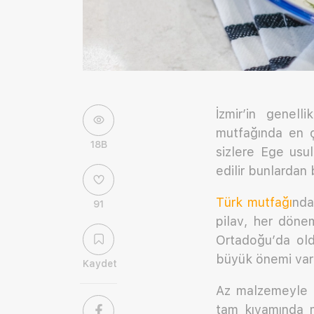
İzmir’in genell
mutfağında en ç
18B
sizlere Ege usu
edilir bunlardan
Türk mutfağı
nda
91
pilav, her döne
Ortadoğu’da old
büyük önemi vard
Kaydet
Az malzemeyle h
tam kıvamında m