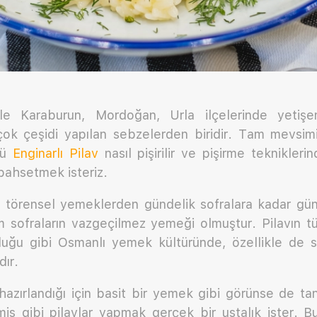
ikle Karaburun, Mordoğan, Urla ilçelerinde yetişe
ok çeşidi yapılan sebzelerden biridir. Tam mevsi
lü
Enginarlı Pilav
nasıl pişirilir ve pişirme teknikleri
 bahsetmek isteriz.
 törensel yemeklerden gündelik sofralara kadar günc
m sofraların vazgeçilmez yemeği olmuştur. Pilavın
uğu gibi Osmanlı yemek kültüründe, özellikle de 
ır.
azırlandığı için basit bir yemek gibi görünse de ta
is gibi pilavlar yapmak gerçek bir ustalık ister. Bu