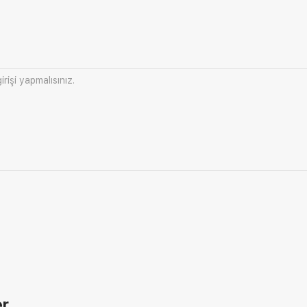
irişi
yapmalısınız.
er