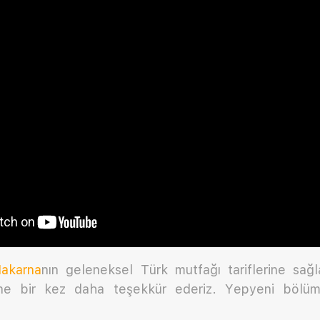
Makarna
nın geleneksel Türk mutfağı tariflerine sağl
rine bir kez daha teşekkür ederiz. Yepyeni bölü