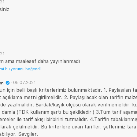
021
iniz
021
um ama maalesef daha yayınlanmadı
emi
bu yorumu beğendi
·
05.07.2021
emi
 için belli başlı kriterlerimiz bulunmaktadır. 1. Paylaşılan ta
t açıklama metni girilmelidir. 2. Paylaşılacak olan tarifin malze
nde yazılmalıdır. Bardak/kaşık ölçüsü olarak verilmemelidir. kg,
damla (TDK kullanım şartı bu şekildedir.) 3.Tüm tarif aşama
meler ile tarif akışı birbirini tutmalıdır. 4.Tarifin tabaklanmı
larak çekilmelidir. Bu kriterlere uyan tarifler, şeflerimiz ta
abiliyor. Sevgiler.