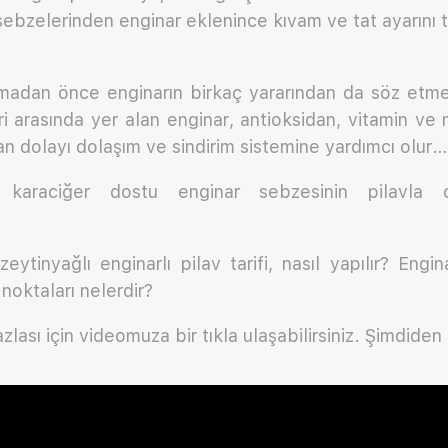
sebzelerinden enginar eklenince kıvam ve tat ayarını 
madan önce enginarın birkaç yararından da söz etmek 
ri arasında yer alan enginar, antioksidan, vitamin ve 
n dolayı dolaşım ve sindirim sistemine yardımcı olur…
, karaciğer dostu enginar sebzesinin pilavla
ytinyağlı enginarlı pilav tarifi, nasıl yapılır? Engin
noktaları nelerdir?
lası için videomuza bir tıkla ulaşabilirsiniz. Şimdiden 