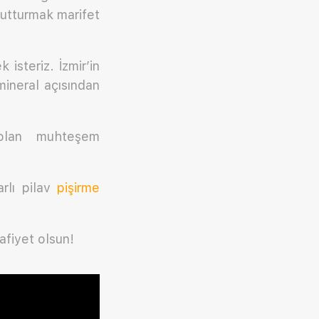
tutturmak marifet
isteriz. İzmir’in
mineral açısından
 olan muhteşem
arlı pilav
pişirme
afiyet olsun!